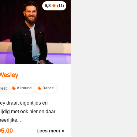
9,8
(11)
Wesley
res:
Allround
Dance
y draait eigentijds en
ijdig met ook hier en daar
eerlijke...
95,00
Lees meer »