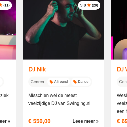
9,8
(11)
(20)
DJ Nik
DJ 
Genres:
Gen
e
Allround
Dance
ziek
Misschien wel de meest
Wesle
veelzijdige DJ van Swinging.nl.
veelz
een h
€ 550,00
€ 6
eer »
Lees meer »