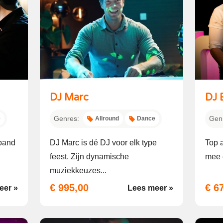
DJ Marc
DJ 
Genres:
Gen
e
Allround
Dance
band
DJ Marc is dé DJ voor elk type
Top a
feest. Zijn dynamische
mee e
muziekkeuzes...
€ 995,00
€ 6
eer »
Lees meer »