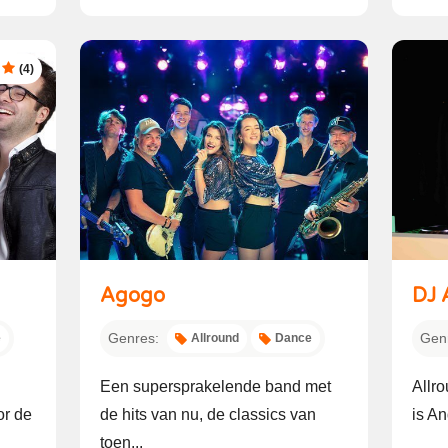
(4)
Agogo
DJ 
Genres:
Gen
e
Allround
Dance
Een supersprakelende band met
Allro
or de
de hits van nu, de classics van
is An
toen...