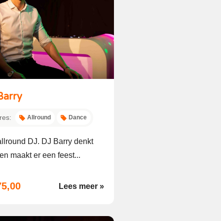
Barry
res:
Allround
Dance
llround DJ. DJ Barry denkt
n maakt er een feest...
75,00
Lees meer »