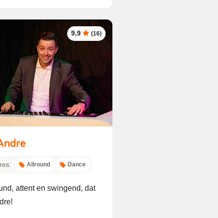
9,9
(16)
Andre
res:
Allround
Dance
und, attent en swingend, dat
dre!