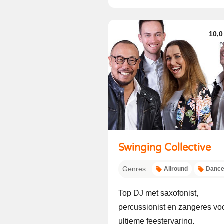
10,0
Swinging Collective
Genres:
Allround
Danc
Top DJ met saxofonist,
percussionist en zangeres vo
ultieme feestervaring.