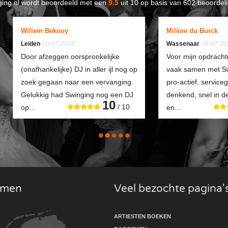
ing.nl
wordt beoordeeld met een
9.5
uit
10
op basis van
602
beoordeli
Willem Bekooy
Milène du Burck
Leiden
10-07-2026
Wassenaar
06-07-20
Door afzeggen oorspronkelijke
Voor mijn opdracht
(onafhankelijke) DJ in aller ijl nog op
vaak samen met Swi
zoek gegaan naar een vervanging.
pro-actief, service
Gelukkig had Swinging nog een DJ
denkend, snel in 
10
/ 10
op...
en...
komen
Veel bezochte pagina'
ARTIESTEN BOEKEN