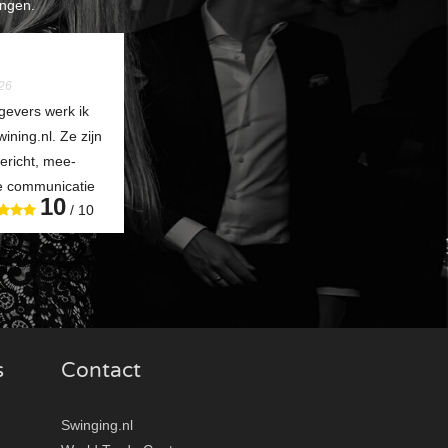
ngen.
26
gevers werk ik
ning.nl. Ze zijn
gericht, mee-
de communicatie
10
/ 10
s
Contact
Swinging.nl