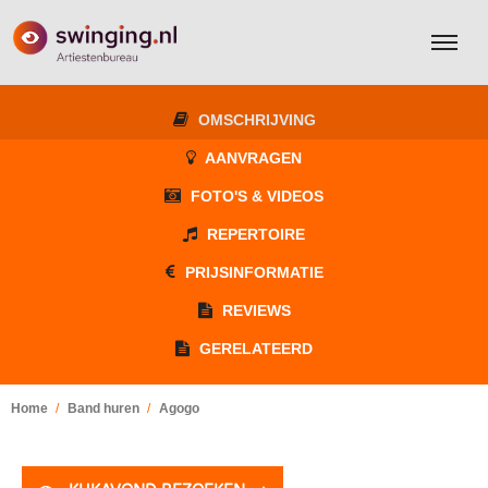
OMSCHRIJVING
AANVRAGEN
FOTO'S & VIDEOS
REPERTOIRE
PRIJSINFORMATIE
REVIEWS
GERELATEERD
Home
Band huren
Agogo