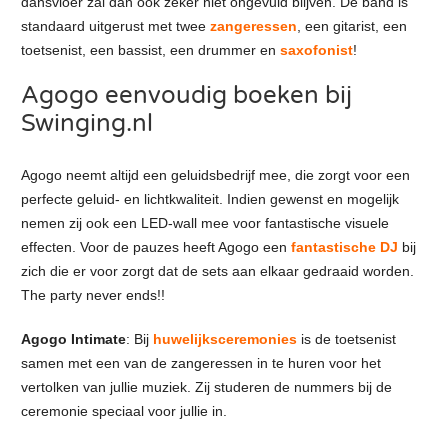
dansvloer zal dan ook zeker niet ongevuld blijven. De band is
standaard uitgerust met twee
zangeressen
, een gitarist, een
toetsenist, een bassist, een drummer en
saxofonist
!
Agogo eenvoudig boeken bij
Swinging.nl
Agogo neemt altijd een geluidsbedrijf mee, die zorgt voor een
perfecte geluid- en lichtkwaliteit. Indien gewenst en mogelijk
nemen zij ook een LED-wall mee voor fantastische visuele
effecten. Voor de pauzes heeft Agogo een
fantastische DJ
bij
zich die er voor zorgt dat de sets aan elkaar gedraaid worden.
The party never ends!!
Agogo Intimate
: Bij
huwelijksceremonies
is de toetsenist
samen met een van de zangeressen in te huren voor het
vertolken van jullie muziek. Zij studeren de nummers bij de
ceremonie speciaal voor jullie in.