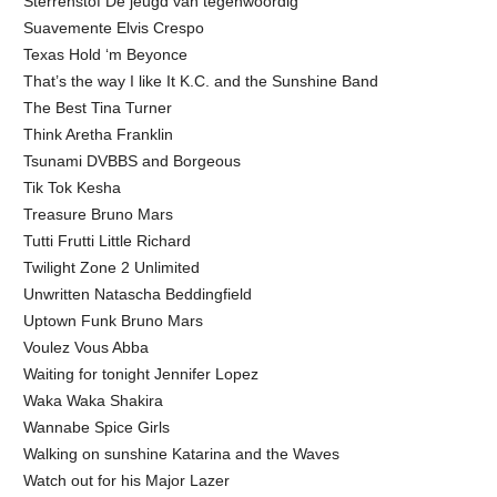
Sterrenstof De jeugd van tegenwoordig
Suavemente Elvis Crespo
Texas Hold ‘m Beyonce
That’s the way I like It K.C. and the Sunshine Band
The Best Tina Turner
Think Aretha Franklin
Tsunami DVBBS and Borgeous
Tik Tok Kesha
Treasure Bruno Mars
Tutti Frutti Little Richard
Twilight Zone 2 Unlimited
Unwritten Natascha Beddingfield
Uptown Funk Bruno Mars
Voulez Vous Abba
Waiting for tonight Jennifer Lopez
Waka Waka Shakira
Wannabe Spice Girls
Walking on sunshine Katarina and the Waves
Watch out for his Major Lazer