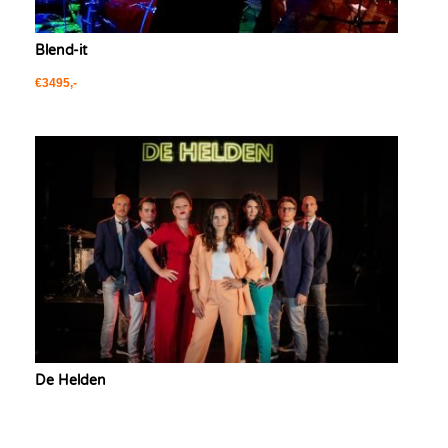
Blend-it
€3495,-
De Helden