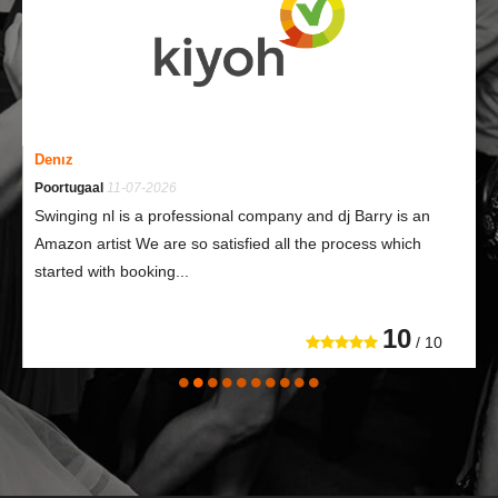
Willem Bekooy
Leiden
10-07-2026
Door afzeggen oorspronkelijke (onafhankelijke) DJ in aller ijl
nog op zoek gegaan naar een vervanging. Gelukkig had
Swinging nog een DJ op...
10
/ 10