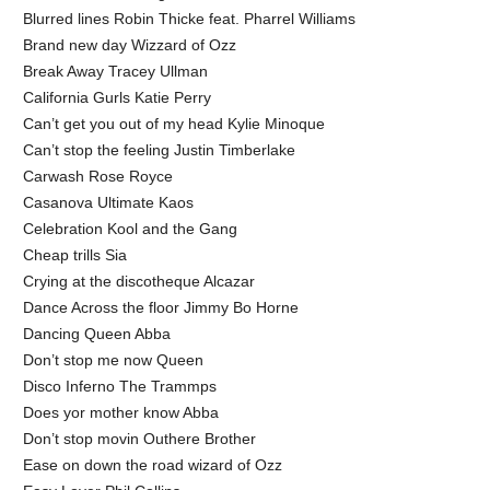
Blurred lines Robin Thicke feat. Pharrel Williams
Brand new day Wizzard of Ozz
Break Away Tracey Ullman
California Gurls Katie Perry
Can’t get you out of my head Kylie Minoque
Can’t stop the feeling Justin Timberlake
Carwash Rose Royce
Casanova Ultimate Kaos
Celebration Kool and the Gang
Cheap trills Sia
Crying at the discotheque Alcazar
Dance Across the floor Jimmy Bo Horne
Dancing Queen Abba
Don’t stop me now Queen
Disco Inferno The Trammps
Does yor mother know Abba
Don’t stop movin Outhere Brother
Ease on down the road wizard of Ozz