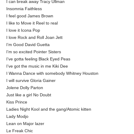
I can break away Tracy Ullman
Insomnia Faithless
I feel good James Brown
I like to Move it Reel to real
I love it Icona Pop
I love Rock and Roll Joan Jett
I’m Good David Guetta
I’m so excited Pointer Sisters
I’ve gotta feeling Black Eyed Peas
I’ve got the music in me Kiki Dee
I Wanna Dance with somebody Whitney Houston
I will survive Gloria Gainer
Jolene Dolly Parton
Just like a girl No Doubt
Kiss Prince
Ladies Night Kool and the gang/Atomic kitten
Lady Modjo
Lean on Major lazer
Le Freak Chic