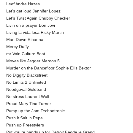
Leef Andre Hazes
Let’s get loud Jennifer Lopez
Let’s Twist Again Chubby Checker
Livin on a prayer Bon Jovi
Living la vida loca Ricky Martin
Man Down Rihanna
Mercy Duffy
mr Vain Culture Beat
Moves like Jagger Maroon 5
Murder on the Dancefloor Sophie Ellis Bextor
No Diggity Blackstreet
No Limits 2 Unlimited
Noodgeval Goldband
No stress Laurent Wolf
Proud Mary Tina Turner
Pump up the Jam Technotronic
Push it Salt ‘n Pepa
Push up Freestylers
Put you’re hands up for Detroit Fedde le Grand