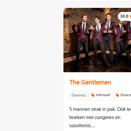
10,0
The Gentlemen
Genres:
Allround
Danc
5 mannen strak in pak. Ook te
boeken met zangeres en
saxofonist....