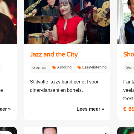
Jazz and the City
Sh
Genres:
Gen
Allround
Easy-listening
Stijlvolle jazzy band perfect voor
Fant
se
diner-dansant en borrels.
veelz
feest
€ 6
eer »
Lees meer »