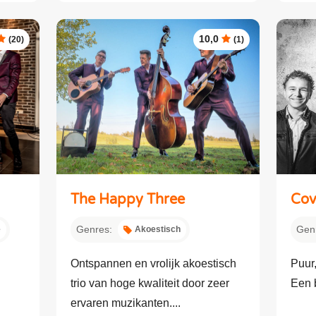
10,0
(20)
(1)
The Happy Three
Cov
Genres:
Gen
e
Akoestisch
Ontspannen en vrolijk akoestisch
Puur
trio van hoge kwaliteit door zeer
Een b
ervaren muzikanten....