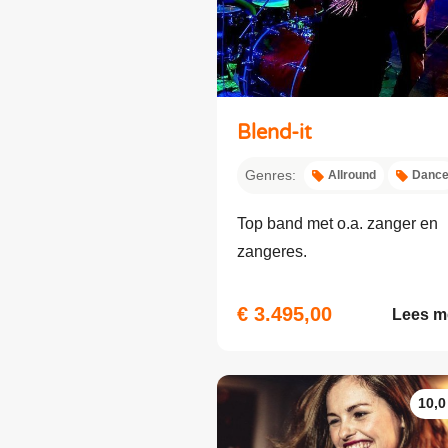
Blend-it
Genres:
Allround
Danc
Top band met o.a. zanger en
zangeres.
€ 3.495,00
Lees m
10,0