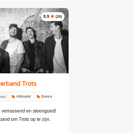
9,9
(20)
erband Trots
res:
Allround
Dance
, verrassend en steengoed!
and om Trots op te zijn.