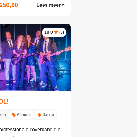
.250,00
Lees meer »
10,0
(6)
OL!
res:
Allround
Dance
professionele coverband die