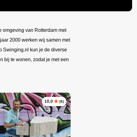
Magic Mirror
DJ Richmeister
Zangeres Sas
Sinterklaas entertainment
Vrouwelijke DJ Sparx
Zanger Barry James
Vintage DJ
n de omgeving van Rotterdam met
t jaar 2000 werken wij samen met
p Swinging.nl kun je de diverse
n bij te wonen, zodat je met een
10,0
(6)