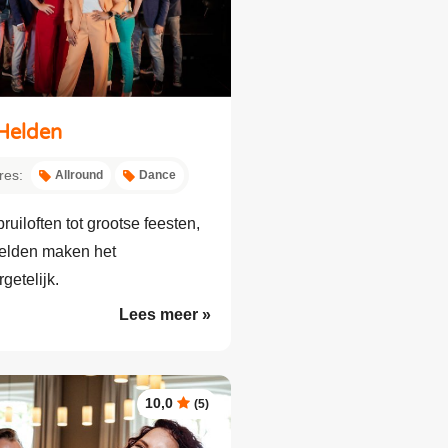
Helden
res:
Allround
Dance
ruiloften tot grootse feesten,
elden maken het
getelijk.
Lees meer »
10,0
(5)