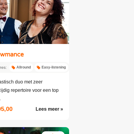
owmance
res:
Allround
Easy-listening
astisch duo met zeer
ijdig repertoire voor een top
.
95,00
Lees meer »