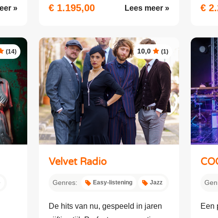
€ 1.195,00
€ 2
eer »
Lees meer »
10,0
(14)
(1)
Velvet Radio
CO
Genres:
Gen
e
Easy-listening
Jazz
De hits van nu, gespeeld in jaren
Een 