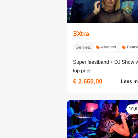
3Xtra
Genres:
Allround
Danc
Super feestband + DJ Show v
top prijs!
€ 2.650,00
Lees m
10,0