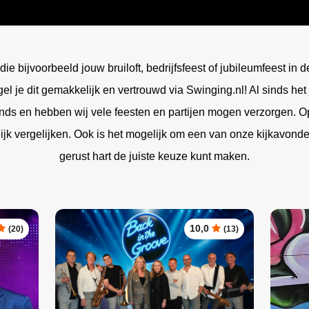
Disco
e band
DJ Edgar
Harpisten
band
Saxofonist Boris
Champagne uit de lucht
de Nederlander
Pianist Born Sanders
ing DJ Show
Female DJ Nicky
Accordeonisten
Casino
r
Pianist Gijs
Roulette tafel
ng Collective
DJ Dayven
Strijk orkest
die bijvoorbeeld jouw bruiloft, bedrijfsfeest of jubileumfeest i
res
Poker tafel
Party
Caro Saxo
Blackjack tafel
el je dit gemakkelijk en vertrouwd via Swinging.nl! Al sinds he
nds en hebben wij vele feesten en partijen mogen verzorgen. O
k vergelijken. Ook is het mogelijk om een van onze kijkavonde
gerust hart de juiste keuze kunt maken.
10,0
(20)
(13)