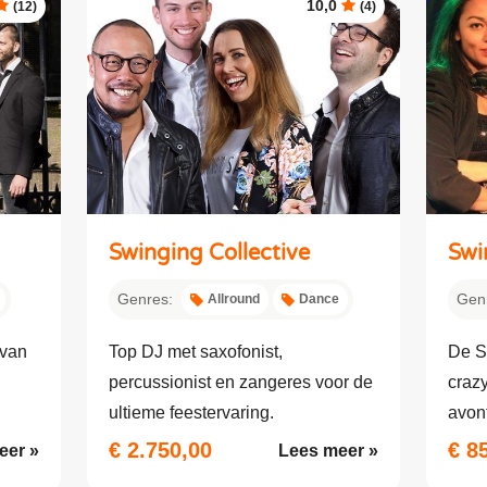
10,0
(12)
(4)
Swinging Collective
Swi
Genres:
Gen
Allround
Dance
 van
Top DJ met saxofonist,
De S
percussionist en zangeres voor de
crazy
ultieme feestervaring.
avont
€ 2.750,00
€ 8
eer »
Lees meer »