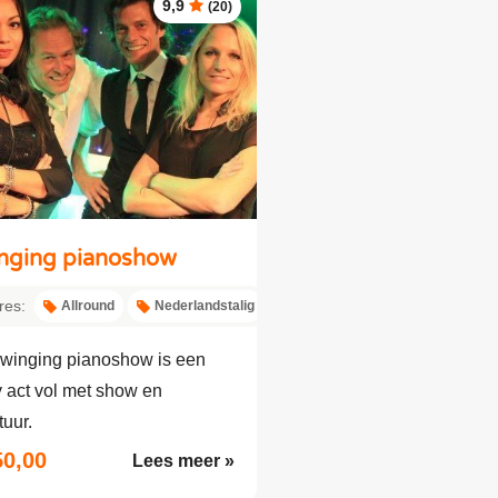
9,9
(20)
nging pianoshow
res:
Allround
Nederlandstalig
winging pianoshow is een
 act vol met show en
uur.
50,00
Lees meer »