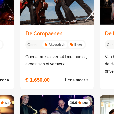
De Compaenen
De 
Genres:
Gen
e
Akoestisch
Blues
Goede muziek verpakt met humor,
Van b
akoestisch of versterkt.
de H
onver
€ 1.650,00
eer »
Lees meer »
10,0
(2)
(20)