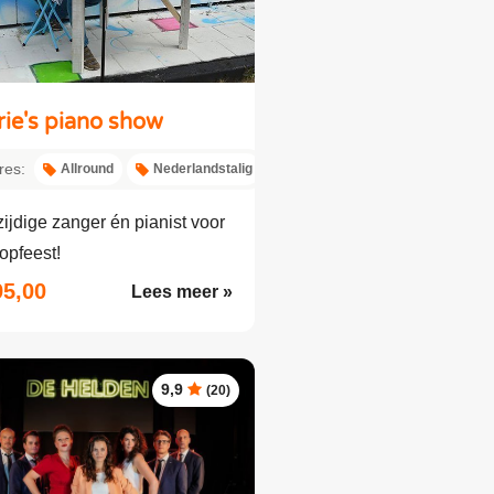
rie's piano show
res:
Allround
Nederlandstalig
ijdige zanger én pianist voor
opfeest!
95,00
Lees meer »
9,9
(20)