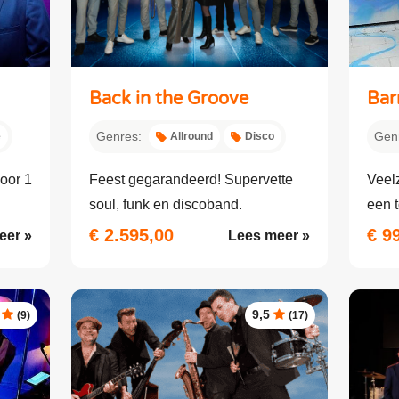
Back in the Groove
Bar
Genres:
Gen
e
Allround
Disco
oor 1
Feest gegarandeerd! Supervette
Veelz
soul, funk en discoband.
een t
€ 2.595,00
€ 9
eer »
Lees meer »
9,5
(9)
(17)