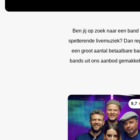
Silent 
Tribut
Jazz 
Beken
Duo
Swing
Zange
Swingi
Ben jij op zoek naar een band 
Zange
35UP 
spetterende livemuziek? Dan reg
een groot aantal betaalbare ba
bands uit ons aanbod gemakkelij
9,7