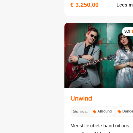
€ 3.250,00
Lees m
9,9
Unwind
Genres:
Allround
Danc
Meest flexibele band uit ons