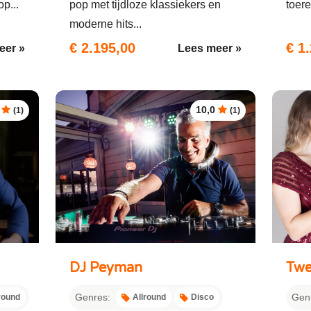
p...
pop met tijdloze klassiekers en
toere
moderne hits...
€ 2.195,00
€ 1
eer »
Lees meer »
10,0
(1)
(1)
DJ Peyman
Twe
Genres:
Gen
round
Allround
Disco