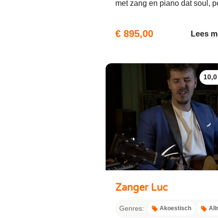
met zang en piano dat soul, po
€ 895,00
Lees m
10,0
Zanger Luc
Genres:
Akoestisch
All