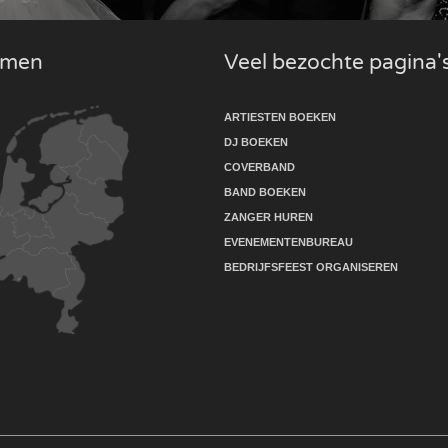
komen
Veel bezochte pagina'
ARTIESTEN BOEKEN
DJ BOEKEN
COVERBAND
BAND BOEKEN
ZANGER HUREN
EVENEMENTENBUREAU
BEDRIJFSFEEST ORGANISEREN