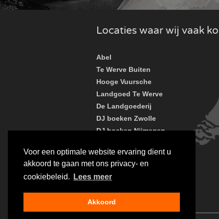
Locaties waar wij vaak 
Abel
Te Werve Buiten
Hooge Vuursche
Landgoed Te Werve
De Landgoederij
DJ boeken Zwolle
DJ boeken Nijmegen
Paviljoen de Witte
Voor een optimale website ervaring dient u
Mereveld
akkoord te gaan met ons privacy- en
Van der Valk Hotel
cookiebeleid.
Lees meer
Dordrecht
Kasteel Engelenburg
Akkoord