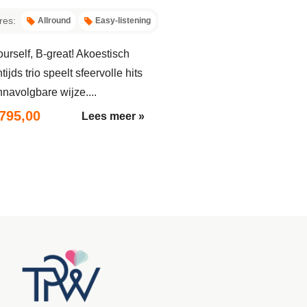
res:
Allround
Easy-listening
urself, B-great! Akoestisch
tijds trio speelt sfeervolle hits
navolgbare wijze....
.795,00
Lees meer »