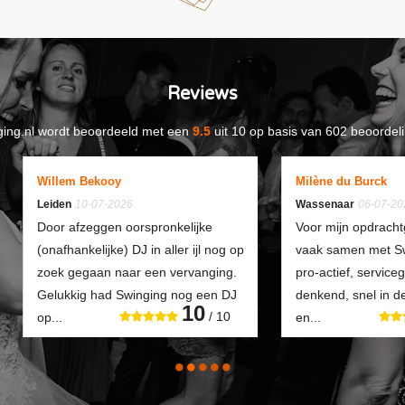
Reviews
ing.nl
wordt beoordeeld met een
9.5
uit
10
op basis van
602
beoordeli
Willem Bekooy
Milène du Burck
Leiden
10-07-2026
Wassenaar
06-07-20
Door afzeggen oorspronkelijke
Voor mijn opdracht
(onafhankelijke) DJ in aller ijl nog op
vaak samen met Swi
zoek gegaan naar een vervanging.
pro-actief, service
Gelukkig had Swinging nog een DJ
denkend, snel in 
10
/ 10
op...
en...