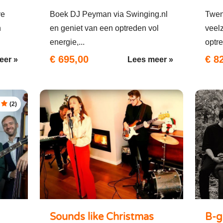
ve
Boek DJ Peyman via Swinging.nl
Twen
n
en geniet van een optreden vol
veelz
energie,...
optre
€ 695,00
€ 8
eer »
Lees meer »
(2)
Sounds like Christmas
B-g