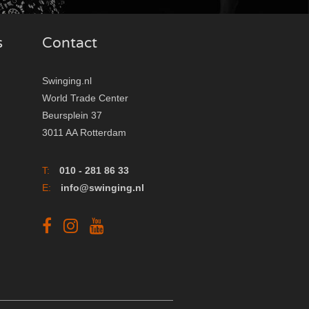
s
Contact
Swinging.nl
World Trade Center
Beursplein 37
3011 AA Rotterdam
T:
010 - 281 86 33
E:
info@swinging.nl
F
I
Y
a
n
o
c
s
u
e
t
t
b
a
u