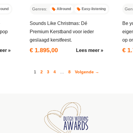
Genres:
Gen
round
Allround
Easy-listening
e
Sounds Like Christmas: Dé
Be yo
 pop
Premium Kerstband voor ieder
eigen
geslaagd kerstfeest.
op on
€ 1.895,00
€ 1
eer »
Lees meer »
1
2
3
4
…
8
Volgende →