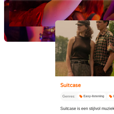
Silent 
Tribut
Jazz 
Beken
Duo
Swing
Zange
Swingi
Zange
35UP 
Suitcase
Genres:
Easy-listening
Suitcase is een stijlvol muzi