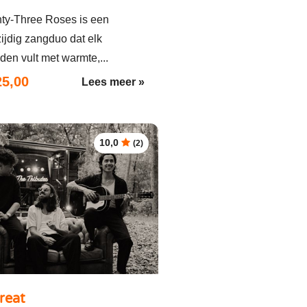
ty-Three Roses is een
ijdig zangduo dat elk
den vult met warmte,...
25,00
Lees meer »
10,0
(2)
reat