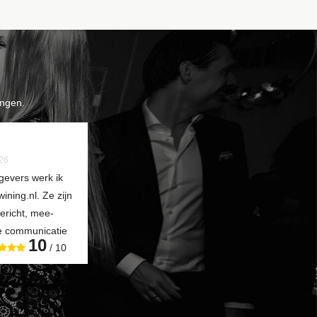
ngen.
26
gevers werk ik
ning.nl. Ze zijn
gericht, mee-
de communicatie
10
/ 10