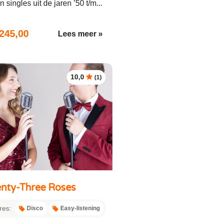
n singles uit de jaren ’50 t/m...
.245,00
Lees meer »
10,0
(1)
nty-Three Roses
res:
Disco
Easy-listening