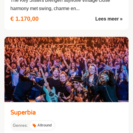
The Key Sisters brengen stijlvolle vintage close
harmony met swing, charme en...
€ 1.170,00
Lees meer »
Superbia
Genres:
Allround