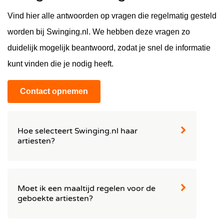
Vind hier alle antwoorden op vragen die regelmatig gesteld
worden bij Swinging.nl. We hebben deze vragen zo
duidelijk mogelijk beantwoord, zodat je snel de informatie
kunt vinden die je nodig heeft.
Contact opnemen
Hoe selecteert Swinging.nl haar
artiesten?
Onze ervaren entertainment adviseurs bij Swinging.nl
hebben jarenlange ervaring en hebben een grondige
kennis van de entertainment industrie. Wij zijn
Moet ik een maaltijd regelen voor de
voortdurend op zoek naar spannende en innovatieve
geboekte artiesten?
artiesten en DJ's om toe te voegen aan ons portfolio.
Ook produceren we veel van onze acts zelf, om zo te
Bij Swinging.nl hangt dit af van het tijdstip en de duur
garanderen dat je altijd het beste krijgt.