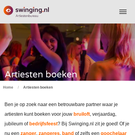
Artiesten boeken
Home
/
Artiesten boeken
Ben je op zoek naar een betrouwbare partner waar je
artiesten kunt boeken voor jouw
bruiloft
, verjaardag,
jubileum of
bedrijfsfeest
? Bij Swinging.nl zit je goed! Of je
nu een
zanger
,
zangeres
,
band
of zelfs een
goochelaar