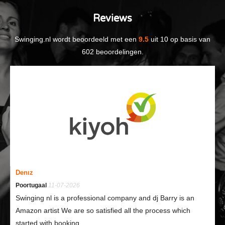
Reviews
Swinging.nl
wordt beoordeeld met een
9.5
uit
10
op basis van
602
beoordelingen.
Denız
Poortugaal
11-07-2026
Swinging nl is a professional company and dj Barry is an
Amazon artist We are so satisfied all the process which
started with booking...