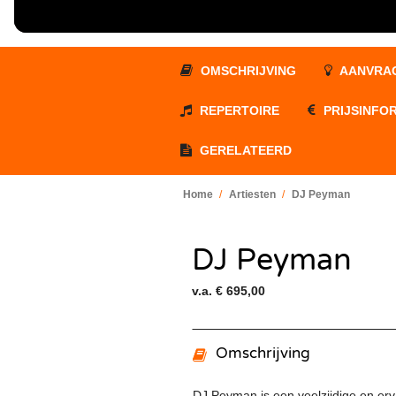
Silent 
Tribut
Jazz 
Beken
Duo
Swing
Zange
Swingi
OMSCHRIJVING
AANVRA
Zange
35UP 
REPERTOIRE
PRIJSINFO
GERELATEERD
Home
Artiesten
DJ Peyman
DJ Peyman
v.a. € 695,00
Omschrijving
DJ Peyman is een veelzijdige en erv