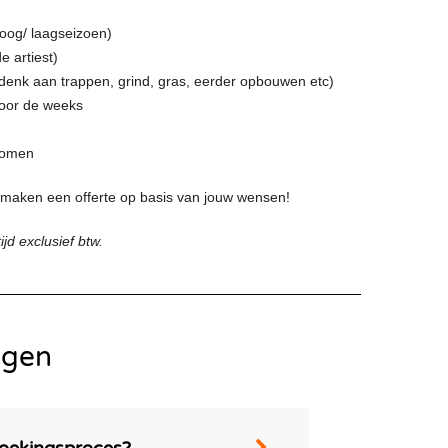
hoog/ laagseizoen)
e artiest)
 (denk aan trappen, grind, gras, eerder opbouwen etc)
door de weeks
 komen
maken een offerte op basis van jouw wensen!
tijd exclusief btw.
agen
boekingsproces?