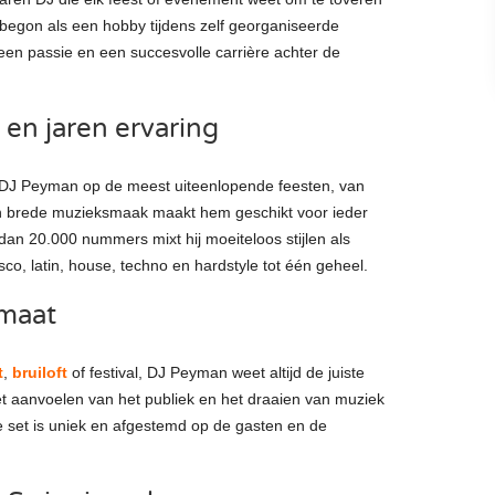
t begon als een hobby tijdens zelf georganiseerde
 een passie en een succesvolle carrière achter de
en jaren ervaring
ait DJ Peyman op de meest uiteenlopende feesten, van
 Zijn brede muzieksmaak maakt hem geschikt voor ieder
dan 20.000 nummers mixt hij moeiteloos stijlen als
disco, latin, house, techno en hardstyle tot één geheel.
 maat
t
,
bruiloft
of festival, DJ Peyman weet altijd de juiste
 het aanvoelen van het publiek en het draaien van muziek
ke set is uniek en afgestemd op de gasten en de