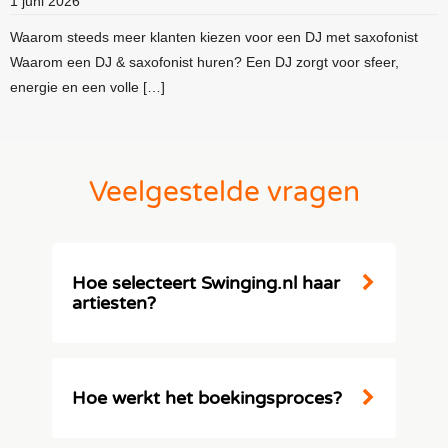
1 juni 2026
Waarom steeds meer klanten kiezen voor een DJ met saxofonist
Waarom een DJ & saxofonist huren? Een DJ zorgt voor sfeer,
energie en een volle […]
Veelgestelde vragen
Hoe selecteert Swinging.nl haar
artiesten?
Onze ervaren entertainment adviseurs bij
Swinging.nl hebben jarenlange ervaring en
hebben een grondige kennis van de
Hoe werkt het boekingsproces?
entertainment industrie. Wij zijn voortdurend
op zoek naar spannende en innovatieve
Bij Swinging.nl maken we het
artiesten en DJ's om toe te voegen aan ons