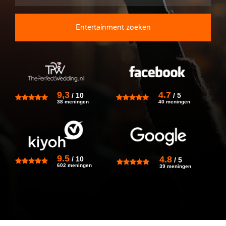
Entertainment zoeken
9,3
4.7
/
10
/
5
38 meningen
40 meningen
9.5
4.8
/
10
/
5
602 meningen
39 meningen