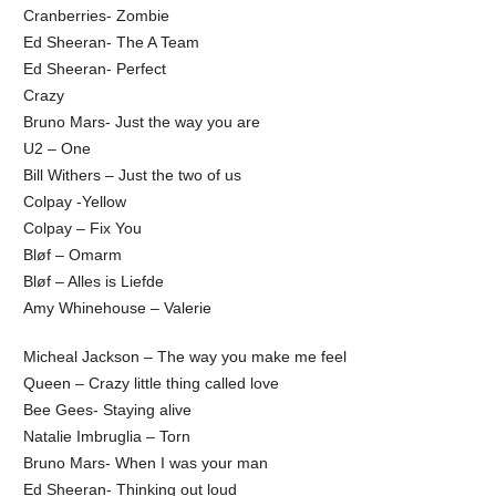
Cranberries- Zombie
Ed Sheeran- The A Team
Ed Sheeran- Perfect
Crazy
Bruno Mars- Just the way you are
U2 – One
Bill Withers – Just the two of us
Colpay -Yellow
Colpay – Fix You
Bløf – Omarm
Bløf – Alles is Liefde
Amy Whinehouse – Valerie
Micheal Jackson – The way you make me feel
Queen – Crazy little thing called love
Bee Gees- Staying alive
Natalie Imbruglia – Torn
Bruno Mars- When I was your man
Ed Sheeran- Thinking out loud