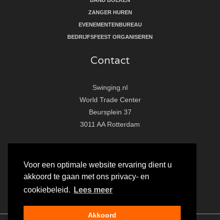
ZANGER HUREN
EVENEMENTENBUREAU
BEDRIJFSFEEST ORGANISEREN
Contact
Swinging.nl
World Trade Center
Beursplein 37
3011 AA Rotterdam
T:
010 - 281 86 33
E:
info@swinging.nl
Voor een optimale website ervaring dient u
akkoord te gaan met ons privacy- en
F
I
Y
cookiebeleid.
Lees meer
a
n
o
c
s
u
Akkoord