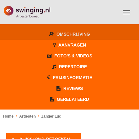
OMSCHRIJVING
AANVRAGEN
FOTO'S & VIDEOS
REPERTOIRE
PRIJSINFORMATIE
REVIEWS
GERELATEERD
Home
Artiesten
Zanger Luc