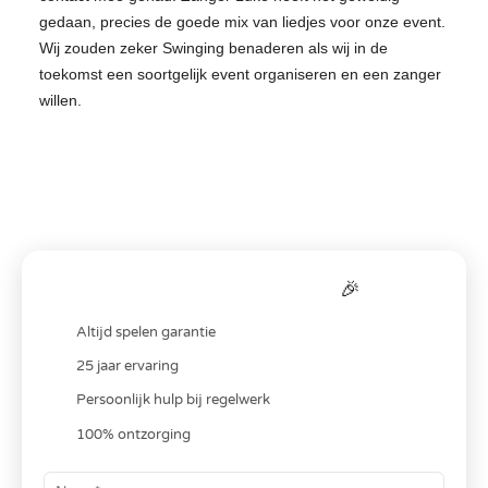
muzikanten, en onze prijzen worden
gedaan, precies de goede mix van liedjes voor onze event.
duidelijk vermeld op onze website. Je kunt
Wij zouden zeker Swinging benaderen als wij in de
ook direct de beschikbaarheid van onze
toekomst een soortgelijk event organiseren en een zanger
muzikanten zien.
willen.
Het is ook belangrijk om te vermelden dat
veel van onze bands ook tijdens de
ceremonie kunnen spelen, vaak met
bijvoorbeeld alleen de zanger(es) en een
gitarist of pianist. Het is een mooie touch om
het nummer waarop jullie het jawoord
Bereken je
all-in
prijs
🎉
geven, nog een keer te laten spelen tijdens
het avondfeest, misschien als het laatste
Altijd spelen garantie
nummer. Zo is de cirkel weer rond.
25 jaar ervaring
Persoonlijk hulp bij regelwerk
100% ontzorging