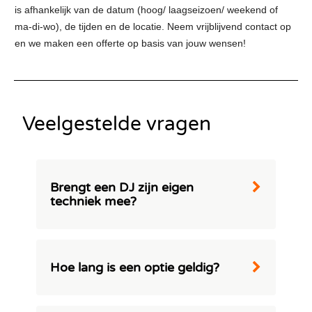
is afhankelijk van de datum (hoog/ laagseizoen/ weekend of
ma-di-wo), de tijden en de locatie. Neem vrijblijvend contact op
en we maken een offerte op basis van jouw wensen!
Veelgestelde vragen
Brengt een DJ zijn eigen
techniek mee?
Bij Swinging.nl hanteren we een hoge
standaard van kwaliteitsgarantie. We hebben
alle apparatuur in eigen beheer en werken
Hoe lang is een optie geldig?
met onze eigen technici. Zij zorgen voor de
opbouw, waarna de DJ arriveert om uw feest
Bij Swinging.nl bieden we je de flexibiliteit
te rocken.
om een optie tot 14 dagen vast te houden.