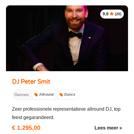
9,8
(20)
DJ Peter Smit
Genres:
Allround
Dance
Zeer professionele representatieve allround DJ, top
feest gegarandeerd.
€ 1.295,00
Lees meer »