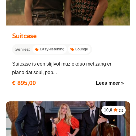
Suitcase
Genres:
Easy-listening
Lounge
Suitcase is een stijlvol muziekduo met zang en
piano dat soul, pop...
€ 895,00
Lees meer »
10,0
(1)