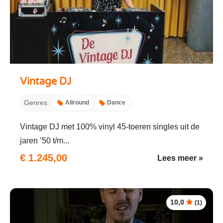
Vintage DJ
Genres:
Allround
Dance
Vintage DJ met 100% vinyl 45-toeren singles uit de
jaren ’50 t/m...
€ 1.245,00
Lees meer »
10,0
(1)