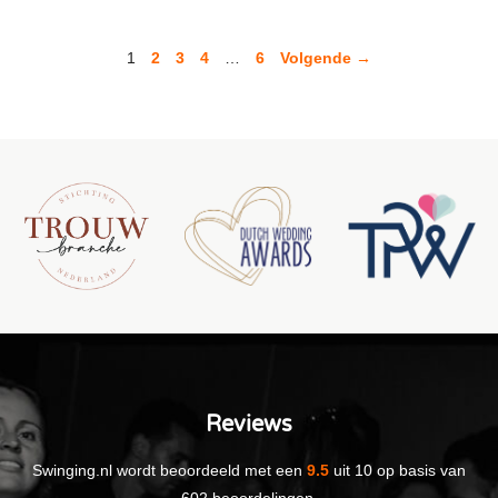
1
2
3
4
…
6
Volgende →
Reviews
Swinging.nl
wordt beoordeeld met een
9.5
uit
10
op basis van