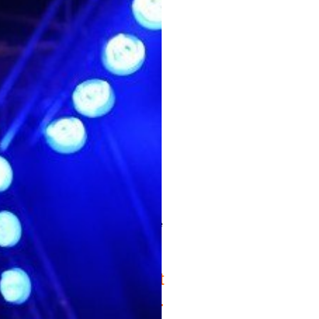
 als hoogtepunt een optreden van The
you guys for the great
service and support.