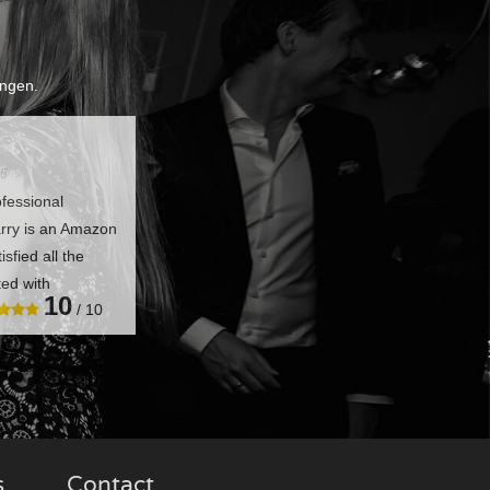
ngen.
26
ofessional
rry is an Amazon
isfied all the
ted with
10
/ 10
s
Contact