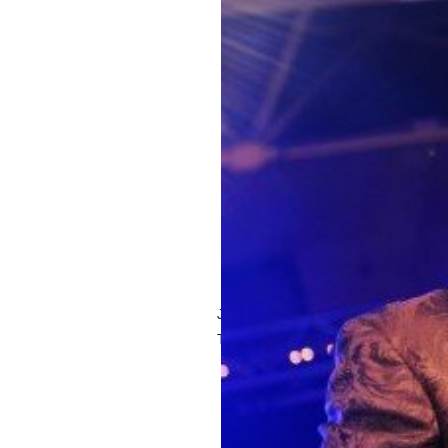
Jacobs Engineering wilde een kerstfe
Trammps met Disco Inferno.