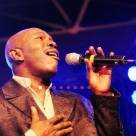
est in disco stijl. Christmas Inferno dus. Wat een feest werd het: met
It was an incredible evening. Thank 