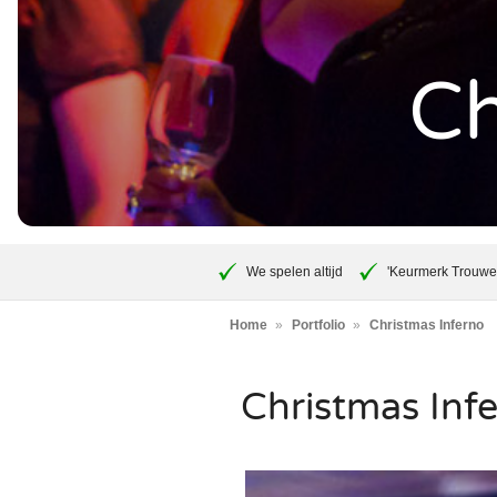
Silent 
Tribut
Jazz 
Beken
Duo
Swing
Zange
Ch
Swingi
Zange
35UP 
We spelen altijd
'Keurmerk Trouwe
Home
Portfolio
Christmas Inferno
Christmas Inf