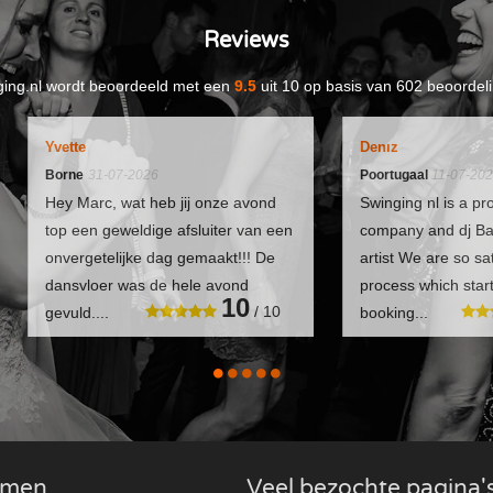
Reviews
ing.nl
wordt beoordeeld met een
9.5
uit
10
op basis van
602
beoordeli
Yvette
Denız
Borne
31-07-2026
Poortugaal
11-07-20
Hey Marc, wat heb jij onze avond
Swinging nl is a pr
top een geweldige afsluiter van een
company and dj Ba
onvergetelijke dag gemaakt!!! De
artist We are so sat
dansvloer was de hele avond
process which star
10
/ 10
gevuld....
booking...
komen
Veel bezochte pagina'