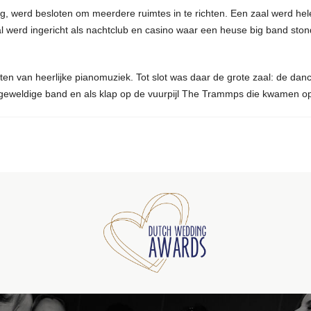
, werd besloten om meerdere ruimtes in te richten. Een zaal werd he
zaal werd ingericht als nachtclub en casino waar een heuse big band sto
en van heerlijke pianomuziek. Tot slot was daar de grote zaal: de danc
n geweldige band en als klap op de vuurpijl The Trammps die kwamen o