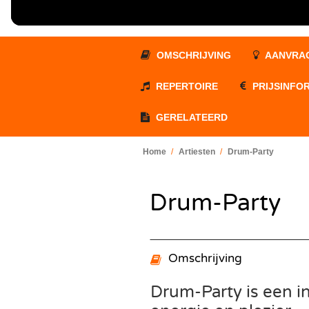
Silent 
Tribut
Jazz 
Beken
Duo
Swing
Zange
Swingi
OMSCHRIJVING
AANVRA
Zange
35UP 
REPERTOIRE
PRIJSINFO
GERELATEERD
Home
Artiesten
Drum-Party
Drum-Party
Omschrijving
Drum-Party is een i