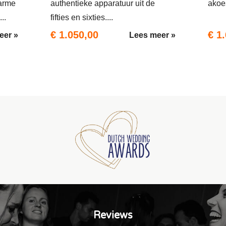
arme
authentieke apparatuur uit de
akoes
..
fifties en sixties....
€ 1.050,00
€ 1
eer »
Lees meer »
Reviews