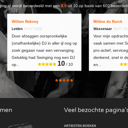
ing.nl
wordt beoordeeld met een
9.5
uit
10
op basis van
602
beoordeli
Willem Bekooy
Milène du Burck
Leiden
10-07-2026
Wassenaar
06-07-20
Door afzeggen oorspronkelijke
Voor mijn opdracht
(onafhankelijke) DJ in aller ijl nog op
vaak samen met Swi
zoek gegaan naar een vervanging.
pro-actief, service
Gelukkig had Swinging nog een DJ
denkend, snel in 
10
/ 10
op...
en...
komen
Veel bezochte pagina'
ARTIESTEN BOEKEN