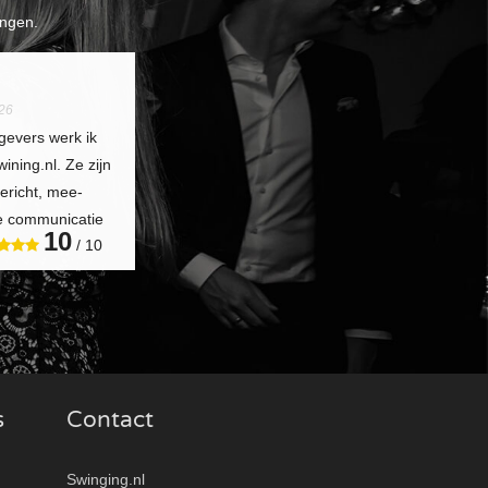
ngen.
26
gevers werk ik
ning.nl. Ze zijn
gericht, mee-
de communicatie
10
/ 10
s
Contact
Swinging.nl