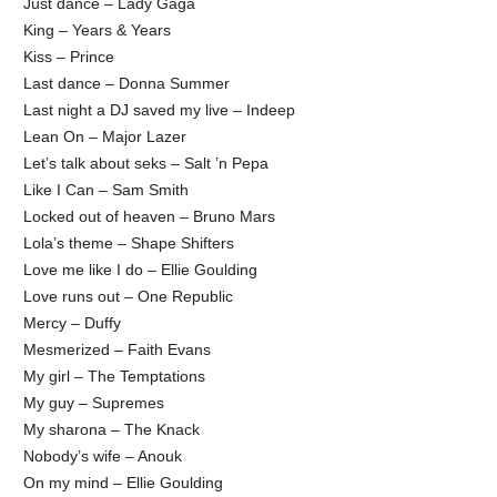
Just dance – Lady Gaga
King – Years & Years
Kiss – Prince
Last dance – Donna Summer
Last night a DJ saved my live – Indeep
Lean On – Major Lazer
Let’s talk about seks – Salt ’n Pepa
Like I Can – Sam Smith
Locked out of heaven – Bruno Mars
Lola’s theme – Shape Shifters
Love me like I do – Ellie Goulding
Love runs out – One Republic
Mercy – Duffy
Mesmerized – Faith Evans
My girl – The Temptations
My guy – Supremes
My sharona – The Knack
Nobody’s wife – Anouk
On my mind – Ellie Goulding