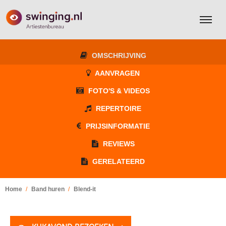
OMSCHRIJVING
AANVRAGEN
FOTO'S & VIDEOS
REPERTOIRE
PRIJSINFORMATIE
REVIEWS
GERELATEERD
Home
Band huren
Blend-it