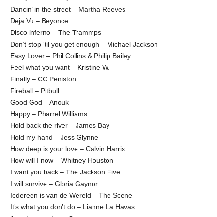
Dancin’ in the street – Martha Reeves
Deja Vu – Beyonce
Disco inferno – The Trammps
Don’t stop ‘til you get enough – Michael Jackson
Easy Lover – Phil Collins & Philip Bailey
Feel what you want – Kristine W.
Finally – CC Peniston
Fireball – Pitbull
Good God – Anouk
Happy – Pharrel Williams
Hold back the river – James Bay
Hold my hand – Jess Glynne
How deep is your love – Calvin Harris
How will I now – Whitney Houston
I want you back – The Jackson Five
I will survive – Gloria Gaynor
Iedereen is van de Wereld – The Scene
It’s what you don’t do – Lianne La Havas