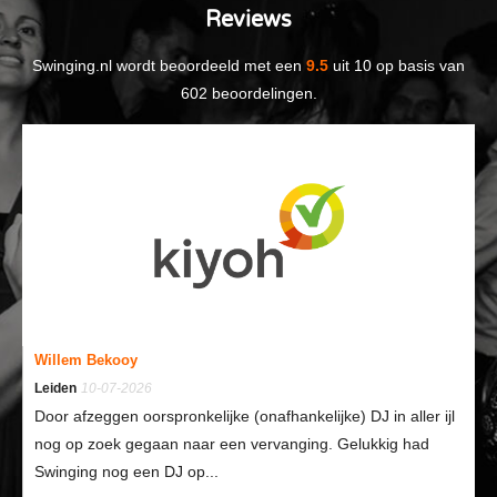
Reviews
Swinging.nl
wordt beoordeeld met een
9.5
uit
10
op basis van
602
beoordelingen.
Milène du Burck
Wassenaar
06-07-2026
Voor mijn opdrachtgevers werk ik vaak samen met
Swining.nl. Ze zijn pro-actief, servicegericht, mee-denkend,
snel in de communicatie en...