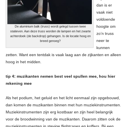
dan is er
vaak niet
voldoende
hoogte om
De aluminium balk (truss) wordt gelegd tussen twee
statieven. Aan deze truss worden de lampen en het zwarte
zo’n truss
achterdoek (de backdrop) gehangen. Is de locatie hoog en
neer te
breed genoeg?
kunnen
zetten. Want een tentdak is vaak laag aan de zijkanten en alleen
hoog in het midden.
tip 4: muzikanten nemen best veel spullen mee, hou hier
rekening mee
Als het podium, het geluid en het licht eenmaal zijn opgebouwd,
dan komen de muzikanten binnen met hun muziekinstrumenten.
Muziekinstrumenten zijn erg kostbaar en zijn heel belangrijk
voor de broodwinning van de muzikanten. Daarom zitten ook de
muziekinstrumenten in stevige flightcases en koffers. Bij een