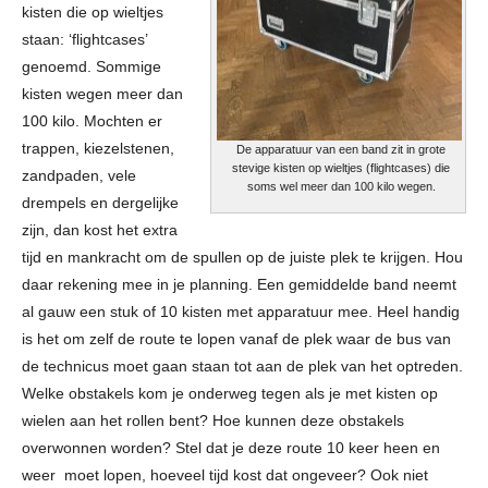
kisten die op wieltjes
staan: ‘flightcases’
genoemd. Sommige
kisten wegen meer dan
100 kilo. Mochten er
trappen, kiezelstenen,
De apparatuur van een band zit in grote
stevige kisten op wieltjes (flightcases) die
zandpaden, vele
soms wel meer dan 100 kilo wegen.
drempels en dergelijke
zijn, dan kost het extra
tijd en mankracht om de spullen op de juiste plek te krijgen. Hou
daar rekening mee in je planning. Een gemiddelde band neemt
al gauw een stuk of 10 kisten met apparatuur mee. Heel handig
is het om zelf de route te lopen vanaf de plek waar de bus van
de technicus moet gaan staan tot aan de plek van het optreden.
Welke obstakels kom je onderweg tegen als je met kisten op
wielen aan het rollen bent? Hoe kunnen deze obstakels
overwonnen worden? Stel dat je deze route 10 keer heen en
weer moet lopen, hoeveel tijd kost dat ongeveer? Ook niet