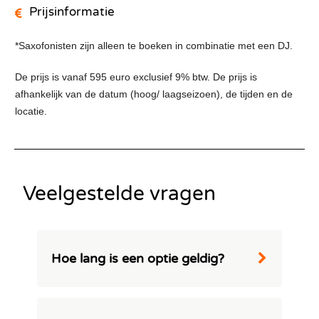
Prijsinformatie
*Saxofonisten zijn alleen te boeken in combinatie met een DJ.
De prijs is vanaf 595 euro exclusief 9% btw. De prijs is
afhankelijk van de datum (hoog/ laagseizoen), de tijden en de
locatie.
Veelgestelde vragen
Hoe lang is een optie geldig?
Bij Swinging.nl bieden we je de flexibiliteit
om een optie tot 14 dagen vast te houden.
Zo heb je genoeg tijd om je beslissing te