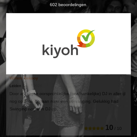
602
beoordelingen.
Willem Bekooy
Leiden
10-07-2026
Door afzeggen oorspronkelijke (onafhankelijke) DJ in aller ijl
nog op zoek gegaan naar een vervanging. Gelukkig had
Swinging nog een DJ op...
10
/ 10