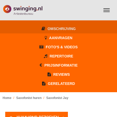
OMSCHRIJVING
AANVRAGEN
FOTO'S & VIDEOS
REPERTOIRE
PRIJSINFORMATIE
REVIEWS
GERELATEERD
Home
Saxofonist huren
Saxofonist Jay