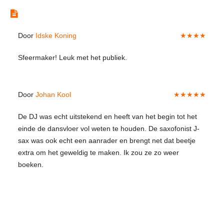
dagen het eerste recht van boeken, zonder
Reviews
enige kosten. Zo kan je met volledige
gemoedsrust je beslissing maken.
Door
Idske Koning
★★★★
Sfeermaker! Leuk met het publiek.
Door
Johan Kool
★★★★★
De DJ was echt uitstekend en heeft van het begin tot het
einde de dansvloer vol weten te houden. De saxofonist J-
sax was ook echt een aanrader en brengt net dat beetje
extra om het geweldig te maken. Ik zou ze zo weer
boeken.