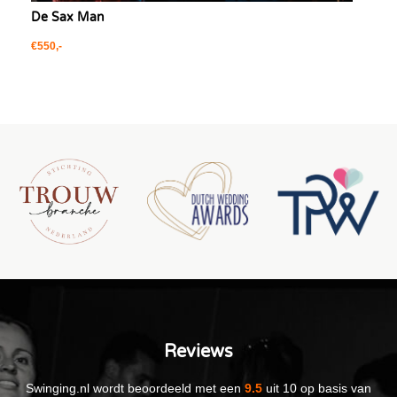
De Sax Man
€550,-
Reviews
Swinging.nl
wordt beoordeeld met een
9.5
uit
10
op basis van