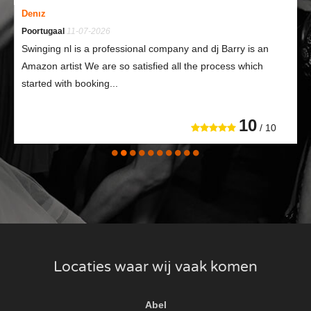
instrumenten voor de percussie workshop
Denız
tot aan de spuitbussen voor de graffiti
Poortugaal
11-07-2026
workshop - wij regelen het allemaal.
Swinging nl is a professional company and dj Barry is an
Amazon artist We are so satisfied all the process which
We nemen het gedoe van de organisatie uit
handen, zodat jij je kunt concentreren op
started with booking...
het genieten van de ervaring. Dus waar
wacht je nog op? Kies voor gemak en
10
plezier en laat onze workshops naar jou
/ 10
komen! Maak vandaag nog een afspraak en
verheug je op een onvergetelijke workshop
op locatie.
Locaties waar wij vaak komen
Abel