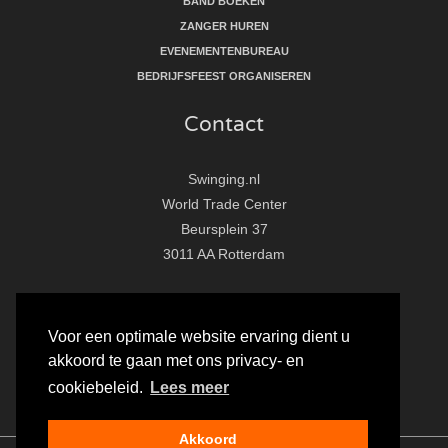
BAND BOEKEN
ZANGER HUREN
EVENEMENTENBUREAU
BEDRIJFSFEEST ORGANISEREN
Contact
Swinging.nl
World Trade Center
Beursplein 37
3011 AA Rotterdam
T:
010 - 281 86 33
E:
info@swinging.nl
Voor een optimale website ervaring dient u
akkoord te gaan met ons privacy- en
F
I
Y
cookiebeleid.
Lees meer
a
n
o
c
s
u
Akkoord