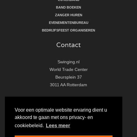
BAND BOEKEN
ZANGER HUREN
EVENEMENTENBUREAU
BEDRIJFSFEEST ORGANISEREN
Contact
Swinging.nl
World Trade Center
Beursplein 37
3011 AA Rotterdam
T:
010 - 281 86 33
E:
info@swinging.nl
Voor een optimale website ervaring dient u
akkoord te gaan met ons privacy- en
F
I
Y
cookiebeleid.
Lees meer
a
n
o