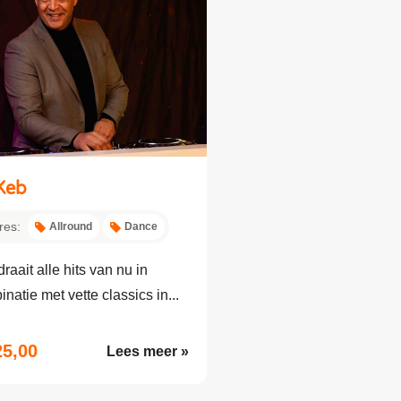
Keb
res:
Allround
Dance
raait alle hits van nu in
natie met vette classics in...
25,00
Lees meer »