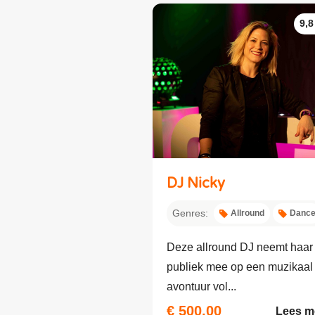
9,8
DJ Nicky
Genres:
Allround
Danc
Deze allround DJ neemt haar
publiek mee op een muzikaal
avontuur vol...
€ 500,00
Lees m