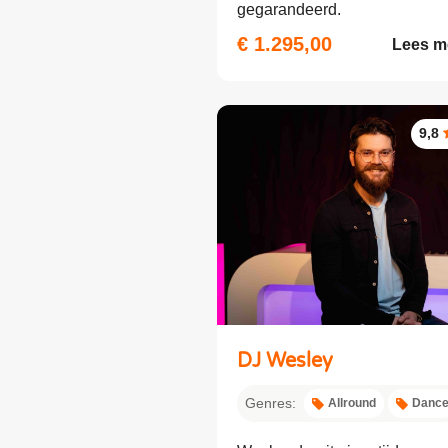
gegarandeerd.
€ 1.295,00
Lees m
9,8
DJ Wesley
Genres:
Allround
Danc