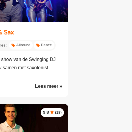
& Sax
res:
Allround
Dance
e show van de Swinging DJ
 samen met saxofonist.
Lees meer »
9,8
(18)