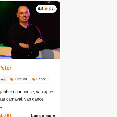
9,9
(17)
Peter
res:
Allround
Dance
gabber naar house, van apres
aar carnaval, van dance
..
50,00
Lees meer »