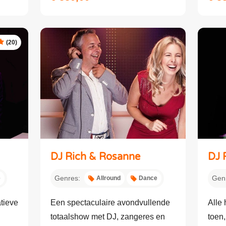
(20)
DJ Rich & Rosanne
DJ 
Genres:
Gen
e
Allround
Dance
tieve
Een spectaculaire avondvullende
Alle 
totaalshow met DJ, zangeres en
toen,