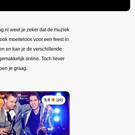
Magic Mirror
DJ Richmeister
Zangeres Sas
Sinterklaas entertainment
Vrouwelijke DJ Sparx
Zanger Barry James
Vintage DJ
.nl weet je zeker dat de muziek
 ook moeiteloos voor een feest in
en en kan je de verschillende
emakkelijk online. Toch liever
pen je graag.
9,9
(20)