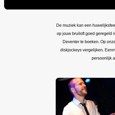
Silent 
Tribut
Jazz 
Beken
Duo
Swing
Zange
Swingi
De muziek kan een huwelijksfee
Zange
35UP 
op jouw bruiloft goed geregeld i
Deventer te boeken. Op onze 
diskjockeys vergelijken. Eenm
persoonlijk 