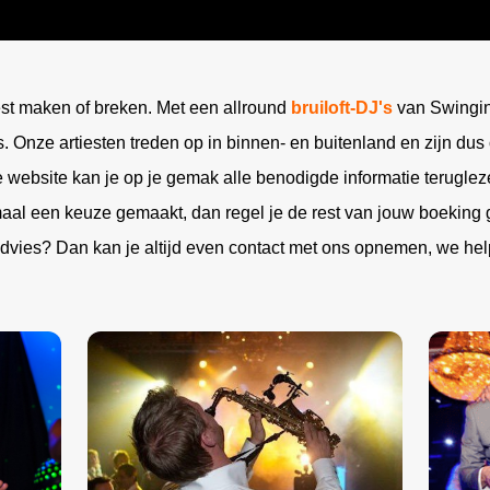
Disco
e band
DJ Edgar
Harpisten
band
Saxofonist Boris
Champagne uit de lucht
de Nederlander
Pianist Born Sanders
ing DJ Show
Female DJ Nicky
Accordeonisten
Casino
r
Pianist Gijs
Roulette tafel
ng Collective
DJ Dayven
Strijk orkest
st maken of breken. Met een allround
bruiloft-DJ's
van Swinging
res
Poker tafel
Party
Caro Saxo
Blackjack tafel
s. Onze artiesten treden op in binnen- en buitenland en zijn dus
website kan je op je gemak alle benodigde informatie teruglez
aal een keuze gemaakt, dan regel je de rest van jouw boeking g
advies? Dan kan je altijd even contact met ons opnemen, we hel