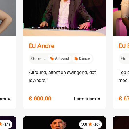
DJ Andre
DJ 
Genres:
Gen
Allround
Dance
Allround, attent en swingend, dat
Top a
is Andre!
mee e
€ 600,00
€ 6
eer »
Lees meer »
9,8
(14)
(10)