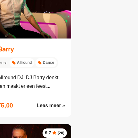
Barry
res:
Allround
Dance
llround DJ. DJ Barry denkt
n maakt er een feest...
75,00
Lees meer »
9,7
(20)