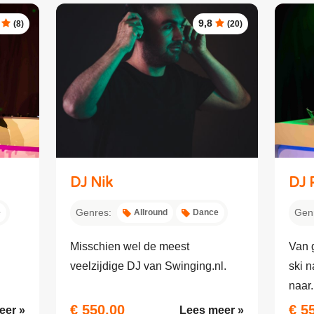
9,8
(8)
(20)
DJ Nik
DJ 
Genres:
Gen
e
Allround
Dance
Misschien wel de meest
Van 
veelzijdige DJ van Swinging.nl.
ski n
naar.
€ 550,00
€ 5
eer »
Lees meer »