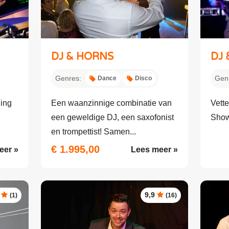
DJ & HORNS
DJ 
Genres:
Gen
Dance
Disco
ing
Een waanzinnige combinatie van
Vett
een geweldige DJ, een saxofonist
Show
en trompettist! Samen...
€ 1.995,00
eer »
Lees meer »
9,9
(1)
(16)