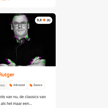
9,8
(8)
Rutger
res:
Allround
Dance
hits van nu, de classics van
 als het maar een...