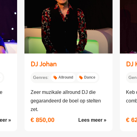
DJ Johan
DJ 
Genres:
Gen
e
Allround
Dance
de
Zeer muzikale allround DJ die
Keb d
gegarandeerd de boel op stelten
combi
zet.
€ 850,00
€ 6
eer »
Lees meer »