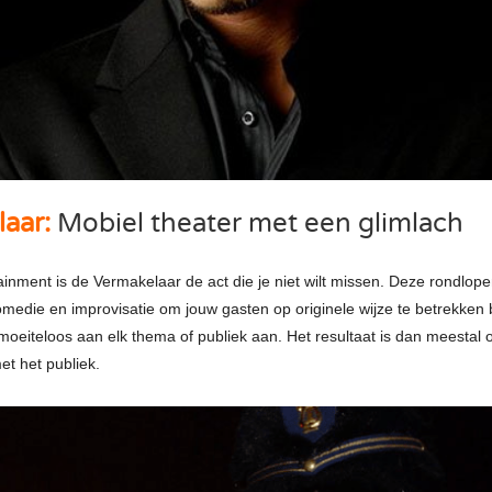
aar:
Mobiel theater met een glimlach
tainment is de Vermakelaar de act die je niet wilt missen. Deze rondlope
medie en improvisatie om jouw gasten op originele wijze te betrekken bi
 moeiteloos aan elk thema of publiek aan. Het resultaat is dan meestal
met het publiek.