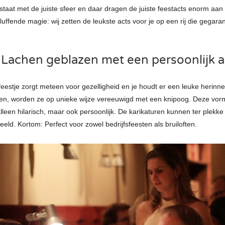
 staat met de juiste sfeer en daar dragen de juiste feestacts enorm aan b
luffende magie: wij zetten de leukste acts voor je op een rij die gega
Lachen geblazen met een persoonlijk 
 feestje zorgt meteen voor gezelligheid en je houdt er een leuke herinne
en, worden ze op unieke wijze vereeuwigd met een knipoog. Deze vorm
 alleen hilarisch, maar ook persoonlijk. De karikaturen kunnen ter ple
eeld. Kortom: Perfect voor zowel bedrijfsfeesten als bruiloften.