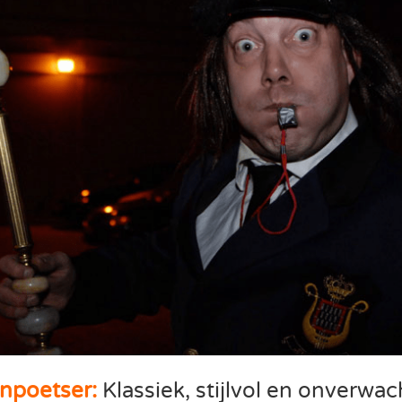
npoetser:
Klassiek, stijlvol en onverwac