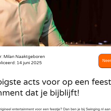
Disco
e band
DJ Edgar
Harpisten
band
Saxofonist Boris
Champagne uit de lucht
de Nederlander
Pianist Born Sanders
ing DJ Show
Female DJ Nicky
Accordeonisten
Casino
r
Pianist Gijs
Roulette tafel
ng Collective
DJ Dayven
Strijk orkest
res
Poker tafel
Party
Caro Saxo
Blackjack tafel
r: Milan Naaktgeboren
Neem
iceerd: 14 juni 2025
igste acts voor op een feest
ment dat je bijblijft!
igineel entertainment voor een feestje? Dan ben je bij Swinging.nl aan 