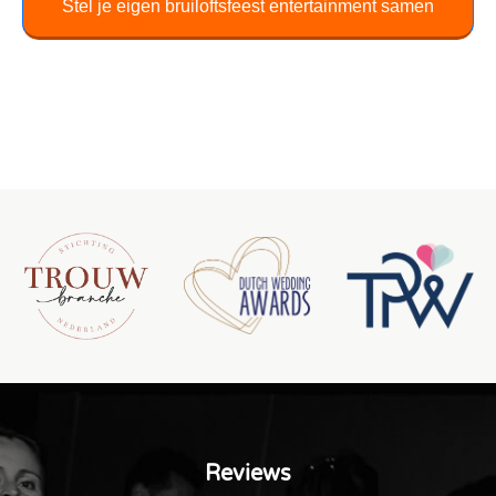
Stel je eigen bruiloftsfeest entertainment samen
Reviews