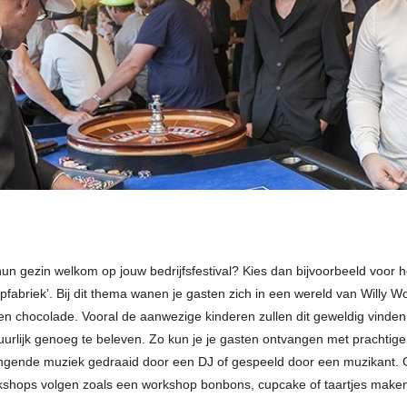
hun gezin welkom op jouw bedrijfsfestival? Kies dan bijvoorbeeld voor 
fabriek’. Bij dit thema wanen je gasten zich in een wereld van Willy W
 en chocolade. Vooral de aanwezige kinderen zullen dit geweldig vinde
uurlijk genoeg te beleven. Zo kun je je gasten ontvangen met prachtig
gende muziek gedraaid door een DJ of gespeeld door een muzikant. 
kshops volgen zoals een workshop bonbons, cupcake of taartjes make