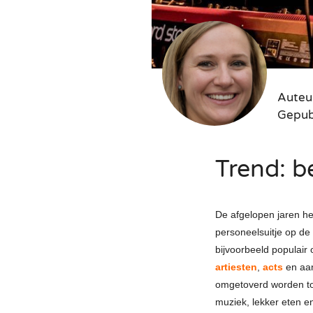
Silent 
Tribut
Jazz 
Beken
Duo
Swing
Zange
Swingi
Zange
35UP 
Auteu
Gepub
Trend: be
De afgelopen jaren he
personeelsuitje op de 
bijvoorbeeld populair 
artiesten
,
acts
en aan
omgetoverd worden tot 
muziek, lekker eten e