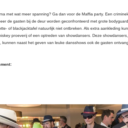
a met wat meer spanning? Ga dan voor de Maffia party. Een criminele s
eer de gasten bij de deur worden geconfronteerd met grote bodyguar
tte- of blackjacktafel natuurlijk niet ontbreken. Als extra aankleding k
iskey proeverij of een optreden van showdansers. Deze showdansers,
a, kunnen naast het geven van leuke dansshows ook de gasten ontvan
nment: