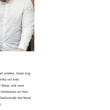
het unieke, maar erg
onka vol met
n! Maar ook voor
e hostesses en hen
Gedurende het feest
n.