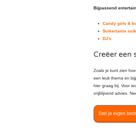
Bijpassend entertai
Candy girls & b
Suikertante sui
DJ’s
Creëer een 
Zoals je kunt zien hoef
een leuk thema en bij
hier graag bij. Voor 
vrijblijvend advies. 
Stel je eigen bed