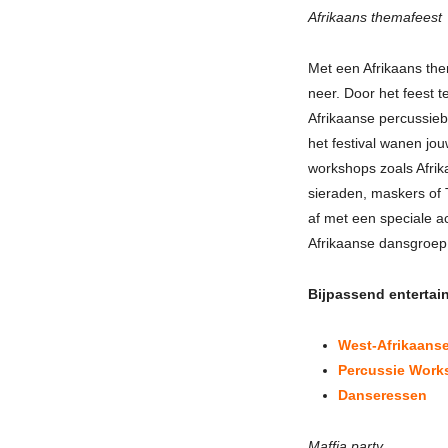
Afrikaans themafeest
Met een Afrikaans the
neer. Door het feest 
Afrikaanse percussieb
het festival wanen jou
workshops zoals Afri
sieraden, maskers of T-
af met een speciale a
Afrikaanse dansgroep
Bijpassend entertai
West-Afrikaans
Percussie Work
Danseressen
Maffia party