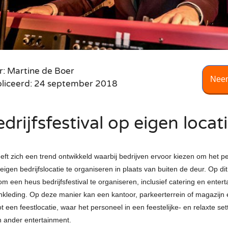
Disco
e band
DJ Edgar
Harpisten
band
Saxofonist Boris
Champagne uit de lucht
de Nederlander
Pianist Born Sanders
ing DJ Show
Female DJ Nicky
Accordeonisten
Casino
r
Pianist Gijs
Roulette tafel
ng Collective
DJ Dayven
Strijk orkest
res
Poker tafel
Party
Caro Saxo
Blackjack tafel
r: Martine de Boer
Neem
liceerd: 24 september 2018
drijfsfestival op eigen locat
eft zich een trend ontwikkeld waarbij bedrijven ervoor kiezen om het p
eigen bedrijfslocatie te organiseren in plaats van buiten de deur. Op di
om een heus bedrijfsfestival te organiseren, inclusief catering en ente
kleding. Op deze manier kan een kantoor, parkeerterrein of magazijn
een feestlocatie, waar het personeel in een feestelijke- en relaxte se
n ander entertainment.