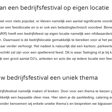
n een bedrijfsfestival op eigen locatie
s niet voor niets populair, er kleven namelijk een aantal significante voo
van een feestlocatie en is er ook een belastingtechnisch voordeel. Binn
KR) heeft een bedrijfsfeest op eigen locatie namelijk een nihilwaarderi
n. Daarnaast is de bedrijfslocatie gemakkelijk te bereiken voor al het p
ar verder verhoogt. Het nadeel is natuurlijk dat een kantoor, parkeert
eschikt zal zijn voor een spetterend feest. Dit is waar Swinging.nl je bi
jk een groot aantal DJ’s, artiesten en acts die op iedere locatie een fee
uw bedrijfsfestival een uniek thema
rijfsfestival namelijk maken of breken. Door voor een thema te kiezen g
kelijk een bepaalde sfeer mee. Hier stem je de aankleding, catering 
eronder benoemen wij enkele unieke thema’s en bespreken we bijpasse