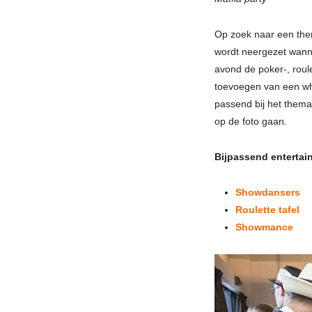
Op zoek naar een them
wordt neergezet wann
avond de poker-, roule
toevoegen van een wh
passend bij het them
op de foto gaan.
Bijpassend entertai
Showdansers
Roulette tafel
Showmance