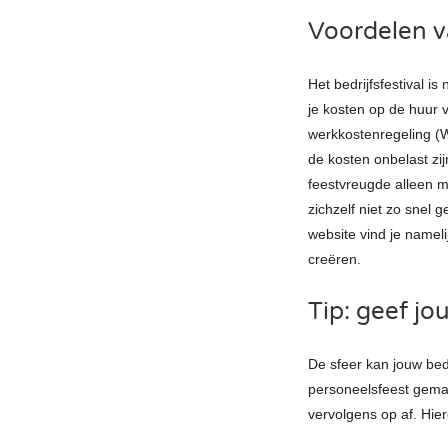
Voordelen va
Het bedrijfsfestival i
je kosten op de huur 
werkkostenregeling (W
de kosten onbelast zij
feestvreugde alleen ma
zichzelf niet zo snel g
website vind je nameli
creëren.
Tip: geef jo
De sfeer kan jouw bed
personeelsfeest gemak
vervolgens op af. Hi