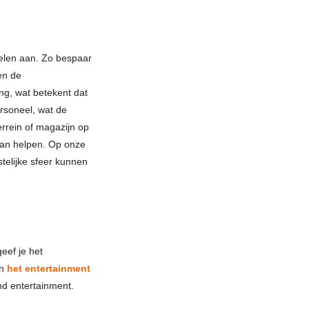
rdelen aan. Zo bespaar
en de
ng, wat betekent dat
ersoneel, wat de
errein of magazijn op
j kan helpen. Op onze
stelijke sfeer kunnen
eef je het
en
het entertainment
nd entertainment.