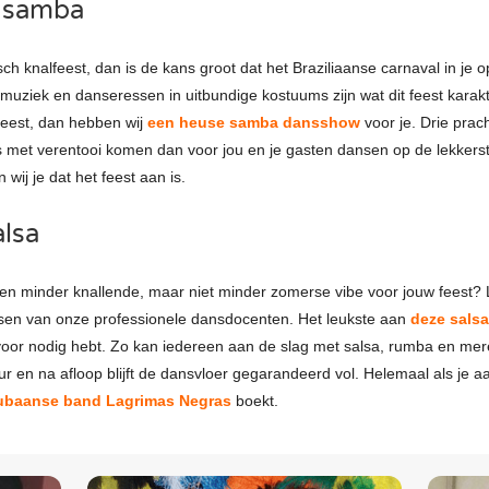
e samba
ch knalfeest, dan is de kans groot dat het Braziliaanse carnaval in je 
uziek en danseressen in uitbundige kostuums zijn wat dit feest karakt
feest, dan hebben wij
een heuse samba dansshow
voor je. Drie prac
s met verentooi komen dan voor jou en je gasten dansen op de lekker
ij je dat het feest aan is.
lsa
een minder knallende, maar niet minder zomerse vibe voor jouw feest
sen van onze professionele dansdocenten. Het leukste aan
deze sals
voor nodig hebt. Zo kan iedereen aan de slag met salsa, rumba en me
r en na afloop blijft de dansvloer gegarandeerd vol. Helemaal als je a
ubaanse band Lagrimas Negras
boekt.