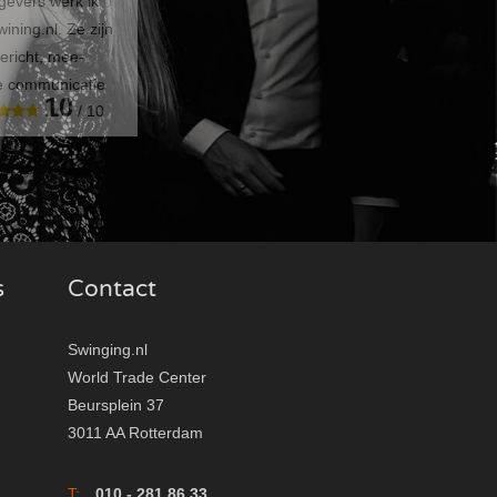
gevers werk ik
ning.nl. Ze zijn
gericht, mee-
de communicatie
10
/ 10
s
Contact
Swinging.nl
World Trade Center
Beursplein 37
3011 AA Rotterdam
T:
010 - 281 86 33