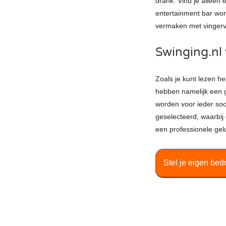
drank. Vind je alleen 
entertainment bar wor
vermaken met vingervlu
Swinging.nl 
Zoals je kunt lezen he
hebben namelijk een 
worden voor ieder soor
geselecteerd, waarbij
een professionele gel
Stel je eigen bed