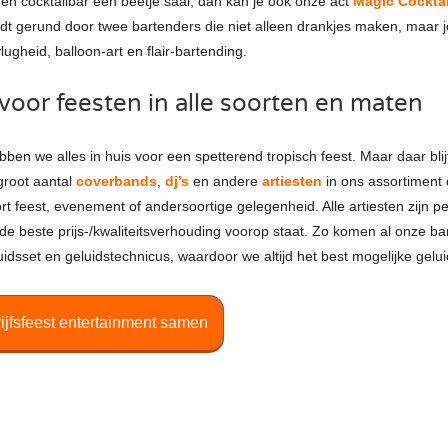
een cocktailbar een beetje saai, dan kan je ook onze act
Magic Cocktai
dt gerund door twee bartenders die niet alleen drankjes maken, maar 
gheid, balloon-art en flair-bartending.
voor feesten in alle soorten en maten
bben we alles in huis voor een spetterend tropisch feest. Maar daar blijf
groot aantal
coverbands
,
dj’s
en andere
artiesten
in ons assortiment 
t feest, evenement of andersoortige gelegenheid. Alle artiesten zijn pe
 de beste prijs-/kwaliteitsverhouding voorop staat. Zo komen al onze b
uidsset en geluidstechnicus, waardoor we altijd het best mogelijke gel
rijfsfeest entertainment samen