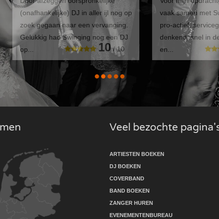
Door afzeggen oorspronkelijke
Voor mijn opdracht
(onafhankelijke) DJ in aller ijl nog op
vaak samen met Swi
zoek gegaan naar een vervanging.
pro-actief, service
Gelukkig had Swinging nog een DJ
denkend, snel in 
10
/ 10
op...
en...
komen
Veel bezochte pagina'
ARTIESTEN BOEKEN
DJ BOEKEN
COVERBAND
BAND BOEKEN
ZANGER HUREN
EVENEMENTENBUREAU