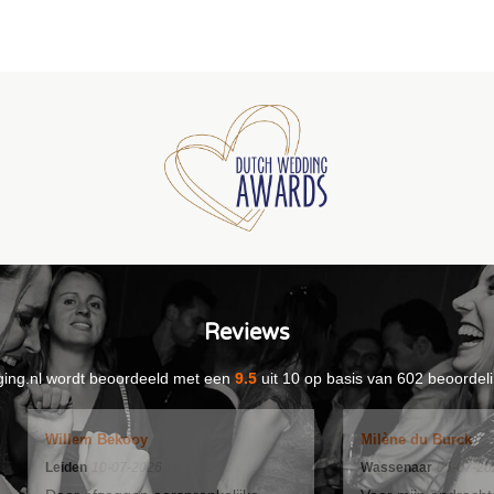
Reviews
ing.nl
wordt beoordeeld met een
9.5
uit
10
op basis van
602
beoordeli
Willem Bekooy
Milène du Burck
Leiden
10-07-2026
Wassenaar
06-07-20