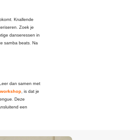
opkomt. Knallende
eriseren. Zoek je
htige danseressen in
ste samba beats. Na
? Leer dan samen met
aworkshop
, is dat je
rengue. Deze
ansluitend een