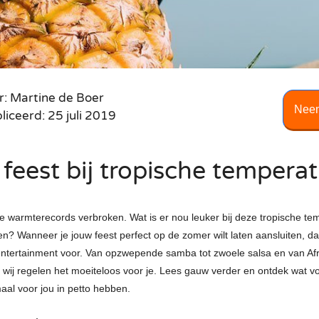
Disco
e band
DJ Edgar
Harpisten
band
Saxofonist Boris
Champagne uit de lucht
de Nederlander
Pianist Born Sanders
ing DJ Show
Female DJ Nicky
Accordeonisten
Casino
r
Pianist Gijs
Roulette tafel
ng Collective
DJ Dayven
Strijk orkest
res
Poker tafel
Party
Caro Saxo
Blackjack tafel
r: Martine de Boer
Neem
iceerd: 25 juli 2019
 feest bij tropische tempera
 warmterecords verbroken. Wat is er nou leuker bij deze tropische t
ren? Wanneer je jouw feest perfect op de zomer wilt laten aansluiten, d
 entertainment voor. Van opzwepende samba tot zwoele salsa en van Afr
, wij regelen het moeiteloos voor je. Lees gauw verder en ontdek wat v
aal voor jou in petto hebben.