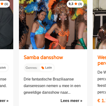
9,3
(1)
(3)
Samba dansshow
Wes
per
Genres:
ziek
Latin
De W
perc
anse
Drie fantastische Braziliaanse
fees
and.
danseressen nemen u mee in een
percu
geweldige dansshow naar...
€ 1
eer »
Lees meer »