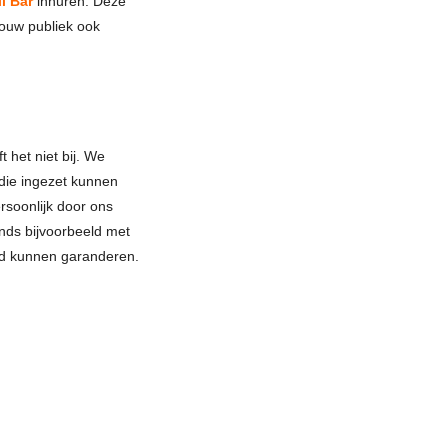
l Bar
inhuren. Deze
jouw publiek ook
t het niet bij. We
die ingezet kunnen
rsoonlijk door ons
ands bijvoorbeeld met
uid kunnen garanderen.