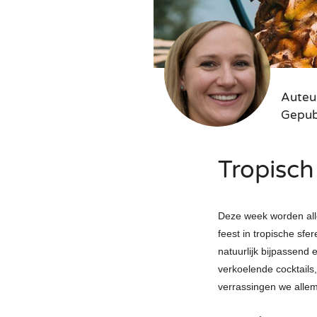
Silent 
Tribut
Jazz 
Beken
Duo
Swing
Zange
Swingi
Zange
35UP 
Auteu
Gepubl
Tropisch
Deze week worden alle
feest in tropische sfe
natuurlijk bijpassend
verkoelende cocktails
verrassingen we allem