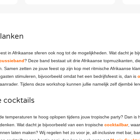
klanken
eest in Afrikaanse sferen ook nog tot de mogelijkheden. Wat dacht je b
rcussieband
? Deze band bestaat uit drie Afrikaanse topmuzikanten, die
. Samen zetten ze jouw feest op zijn kop met ritmische Afrikaanse klan
 gasten stimuleren, bijvoorbeeld omdat het een bedrijfsfeest is, dan is
o
anrader. Tijdens deze workshop kunnen jullie namelijk zelf djembé ler
 cocktails
de temperaturen te hoog oplopen tijdens jouw tropische party? Dan is 
 denken. Wat dacht je bijvoorbeeld van een tropische
cocktailbar
, waa
nnen laten maken? Wij regelen het zo voor je, all-inclusive met bar, ba