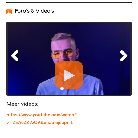
Foto's & Video's
Meer videos:
https://www.youtube.com/watch?
v=iZEA0ZZVzOA&enablejsapi=1