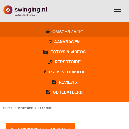
OMSCHRIJVING
AANVRAGEN
FOTO'S & VIDEOS
REPERTOIRE
PRIJSINFORMATIE
REVIEWS
GERELATEERD
Home
Artiesten
DJ Youri