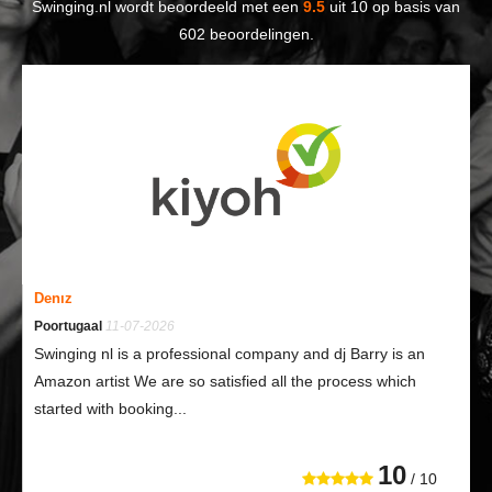
Swinging.nl
wordt beoordeeld met een
9.5
uit
10
op basis van
602
beoordelingen.
Denız
Poortugaal
11-07-2026
Swinging nl is a professional company and dj Barry is an
Amazon artist We are so satisfied all the process which
started with booking...
10
/ 10