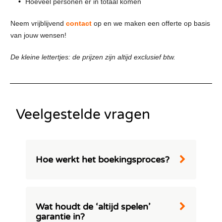
Hoeveel personen er in totaal komen
Neem vrijblijvend
contact
op en we maken een offerte op basis
van jouw wensen!
De kleine lettertjes: de prijzen zijn altijd exclusief btw.
Veelgestelde vragen
Hoe werkt het boekingsproces?
Bij Swinging.nl maken we het
boekingsproces zo eenvoudig en
transparant mogelijk. Alle afspraken worden
Wat houdt de ‘altijd spelen’
duidelijk samengevat in een
garantie in?