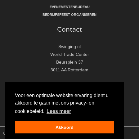
EVENEMENTENBUREAU
BEDRIJFSFEEST ORGANISEREN
Contact
Swinging.nl
World Trade Center
Beursplein 37
3011 AA Rotterdam
T:
010 - 281 86 33
E:
info@swinging.nl
Voor een optimale website ervaring dient u
akkoord te gaan met ons privacy- en
F
I
Y
cookiebeleid.
Lees meer
a
n
o
c
s
u
Akkoord
e
t
t
Copyright Swinging.nl