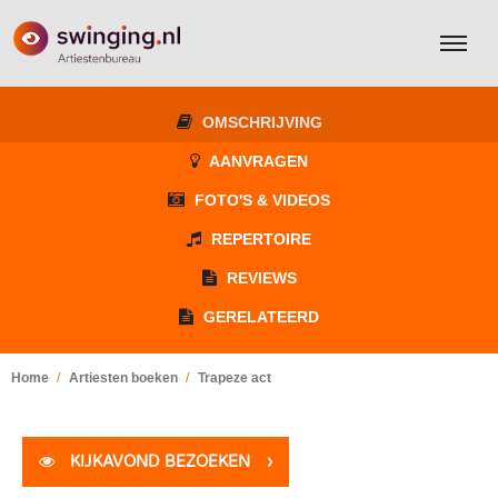
OMSCHRIJVING
AANVRAGEN
FOTO'S & VIDEOS
REPERTOIRE
REVIEWS
GERELATEERD
Home
Artiesten boeken
Trapeze act
KIJKAVOND BEZOEKEN
›