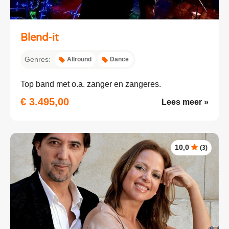
Blend-it
Genres:
Allround
Dance
Top band met o.a. zanger en zangeres.
€ 3.495,00
Lees meer »
10,0
(3)