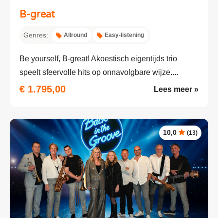
B-great
Genres:
Allround
Easy-listening
Be yourself, B-great! Akoestisch eigentijds trio
speelt sfeervolle hits op onnavolgbare wijze....
€ 1.795,00
Lees meer »
10,0
(13)