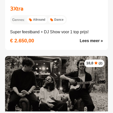
3Xtra
Genres:
Allround
Dance
Super feestband + DJ Show voor 1 top prijs!
€ 2.650,00
Lees meer »
10,0
(2)