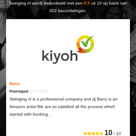
Swinging.nl
wordt beoordeeld met een
9.5
uit
10
op basis van
602
beoordelingen.
Denız
Poortugaal
11-07-2026
Swinging nl is a professional company and dj Barry is an
Amazon artist We are so satisfied all the process which
started with booking...
10
/ 10