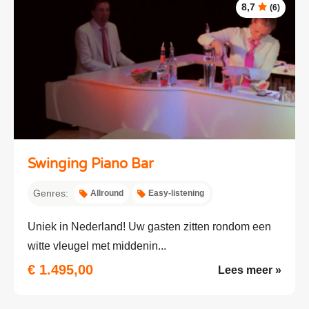
8,7
(6)
Swinging Piano Bar
Genres:
Allround
Easy-listening
Uniek in Nederland! Uw gasten zitten rondom een
witte vleugel met middenin...
€ 1.495,00
Lees meer »