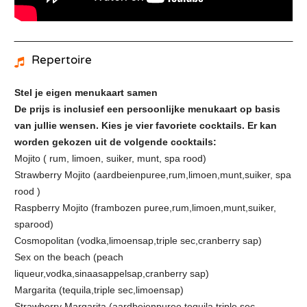
Repertoire
Stel je eigen menukaart samen
De prijs is inclusief een persoonlijke menukaart op basis
van jullie wensen. Kies je vier favoriete cocktails. Er kan
worden gekozen uit de volgende cocktails:
Mojito ( rum, limoen, suiker, munt, spa rood)
Strawberry Mojito (aardbeienpuree,rum,limoen,munt,suiker, spa
rood )
Raspberry Mojito (frambozen puree,rum,limoen,munt,suiker,
sparood)
Cosmopolitan (vodka,limoensap,triple sec,cranberry sap)
Sex on the beach (peach
liqueur,vodka,sinaasappelsap,cranberry sap)
Margarita (tequila,triple sec,limoensap)
Strawberry Margarita (aardbeienpuree,tequila,triple sec,