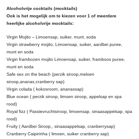
Alcoholvrije cocktails (mocktails)
Ook is het mogelijk om te kiezen voor 1 of meerdere
heerlijke alcoholvrije mocktails:
Virgin Mojito – Limoensap, suiker, munt, soda
Virgin strawberry mojito, Limoensap, suiker, aardbei puree,
munt en soda
Virgin frambozen mojito Limoensap, suiker, framboos puree,
munt en soda
Safe sex on the beach (perzik siroop,meloen
siroop,ananas,cranberry sap)
Virgin colada ( kokosroom, ananassap)
Blue ocean ( perzik siroop, limoen siroop, appelsap en spa
rood)
Royal fizz ( Passievruchtsiroop, limoensap, sinaasappelsap, spa
rood)
Fruity ( Aardbei Siroop,, sinaasappelsap, cranberrysap)
Cranberry Caipirinha ( limoen, suiker cranberry sap)