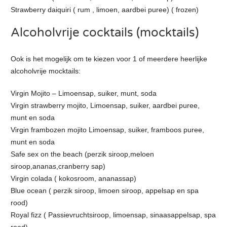
Strawberry daiquiri ( rum , limoen, aardbei puree) ( frozen)
Alcoholvrije cocktails (mocktails)
Ook is het mogelijk om te kiezen voor 1 of meerdere heerlijke
alcoholvrije mocktails:
Virgin Mojito – Limoensap, suiker, munt, soda
Virgin strawberry mojito, Limoensap, suiker, aardbei puree,
munt en soda
Virgin frambozen mojito Limoensap, suiker, framboos puree,
munt en soda
Safe sex on the beach (perzik siroop,meloen
siroop,ananas,cranberry sap)
Virgin colada ( kokosroom, ananassap)
Blue ocean ( perzik siroop, limoen siroop, appelsap en spa
rood)
Royal fizz ( Passievruchtsiroop, limoensap, sinaasappelsap, spa