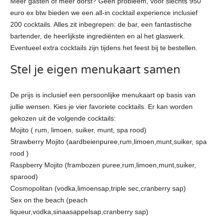
Meer gasten of meer dorst? Geen probleem, voor slechts 950
euro ex btw bieden we een all-in cocktail experience inclusief
200 cocktails. Alles zit inbegrepen: de bar, een fantastische
bartender, de heerlijkste ingrediënten en al het glaswerk.
Eventueel extra cocktails zijn tijdens het feest bij te bestellen.
Stel je eigen menukaart samen
De prijs is inclusief een persoonlijke menukaart op basis van
jullie wensen. Kies je vier favoriete cocktails. Er kan worden
gekozen uit de volgende cocktails:
Mojito ( rum, limoen, suiker, munt, spa rood)
Strawberry Mojito (aardbeienpuree,rum,limoen,munt,suiker, spa
rood )
Raspberry Mojito (frambozen puree,rum,limoen,munt,suiker,
sparood)
Cosmopolitan (vodka,limoensap,triple sec,cranberry sap)
Sex on the beach (peach
liqueur,vodka,sinaasappelsap,cranberry sap)