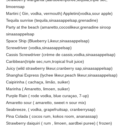
limoensap
Martini ( Gin, vodka, vermouth) Appletini(vodka,sour apple)
Tequila sunrise (tequila,sinaasappelsap,grenadine)
Party at the beach (amaretto,cocoslikeur,grenadine siroop
sinaasappelsap
Space Ship (Blueberry Likeur,sinaasappelsap)
Screwdriver (vodka,sinaasappelsap)
Cassis Screwdriver (crème de cassis,vodka,sinaasappelsap)
Caribbean(triple sec,rum,tropical fruit juice)
Juicy (wild strawberry likeur,cranberry sap,sinaasappelsap)
Shanghai Express (lychee likeur,peach likeur,sinaasappelsap)
Caipirinha ( cachaça, limão, suiker)
Marinha ( Amaretto, limoen, suiker)
Purple Rain ( rode vodka, blue curaçao, 7-up)
Amaretto sour ( amaretto, sweet n sour mix)
Seabreeze, ( vodka, grapefruitsap, cranberrysap)
Pina Colada ( cocos rum, kokos room, ananassap)
Strawberry daiquiri ( rum , limoen, aardbei puree) ( frozen)