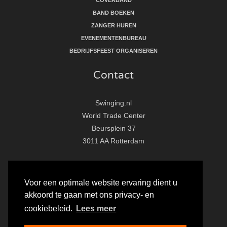
COVERBAND
BAND BOEKEN
ZANGER HUREN
EVENEMENTENBUREAU
BEDRIJFSFEEST ORGANISEREN
Contact
Swinging.nl
World Trade Center
Beursplein 37
3011 AA Rotterdam
T:
010 - 281 86 33
E:
info@swinging.nl
Voor een optimale website ervaring dient u
akkoord te gaan met ons privacy- en
F
I
Y
cookiebeleid.
Lees meer
a
n
o