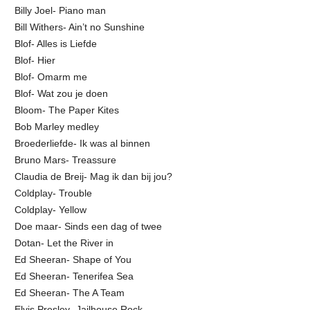
Billy Joel- Piano man
Bill Withers- Ain’t no Sunshine
Blof- Alles is Liefde
Blof- Hier
Blof- Omarm me
Blof- Wat zou je doen
Bloom- The Paper Kites
Bob Marley medley
Broederliefde- Ik was al binnen
Bruno Mars- Treassure
Claudia de Breij- Mag ik dan bij jou?
Coldplay- Trouble
Coldplay- Yellow
Doe maar- Sinds een dag of twee
Dotan- Let the River in
Ed Sheeran- Shape of You
Ed Sheeran- Tenerifea Sea
Ed Sheeran- The A Team
Elvis Presley- Jailhouse Rock