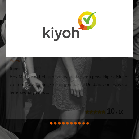
Yvette
Borne
31-07-2026
Hey Marc, wat heb jij onze avond top een geweldige afsluiter
van een onvergetelijke dag gemaakt!!! De dansvloer was de
hele avond gevuld....
10
/ 10