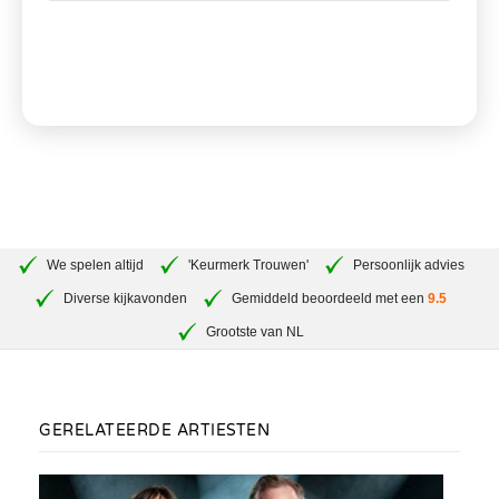
BEREKEN JE PRIJS
We spelen altijd
'Keurmerk Trouwen'
Persoonlijk advies
Diverse kijkavonden
Gemiddeld beoordeeld met een
9.5
Grootste van NL
GERELATEERDE ARTIESTEN