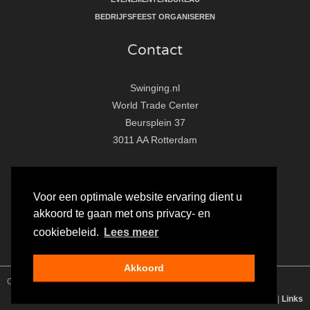
BEDRIJFSFEEST ORGANISEREN
Contact
Swinging.nl
World Trade Center
Beursplein 37
3011 AA Rotterdam
T:
010 - 281 86 33
E:
info@swinging.nl
Voor een optimale website ervaring dient u
akkoord te gaan met ons privacy- en
F
I
Y
cookiebeleid.
Lees meer
a
n
o
c
s
u
Akkoord
e
t
t
Copyright Swinging.nl
BEREKEN JE
ALL-IN
PRIJS ▸
b
a
u
Algemene voorwaarden
|
Disclaimer
|
Privacy
|
Sitemap
|
Links