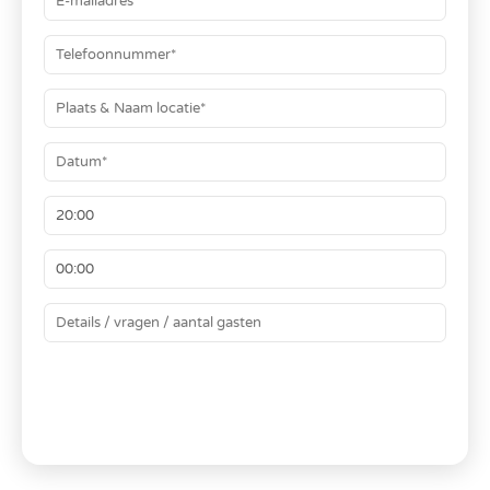
Bij Swinging.nl staan alle kosten duidelijk
vermeld op de website en uiteraard ook op
onze offertes. Dit zijn altijd all in prijzen
inclusief apparatuur en reiskosten zodat alles
vooraf duidelijk is. Zo weet je altijd precies
waar je aan toe bent.
Het is belangrijk om te weten dat, hoewel het
verleidelijk kan zijn om te bezuinigen op
entertainment, de muziek een grote invloed
kan hebben op de sfeer van je bruiloft. Een
goede band kan je gasten de hele nacht op
de dansvloer houden en ervoor zorgen dat
iedereen een geweldige tijd heeft.
BEREKEN JE PRIJS