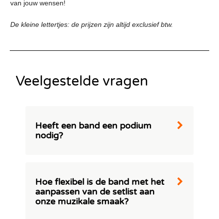
van jouw wensen!
De kleine lettertjes: de prijzen zijn altijd exclusief btw.
Veelgestelde vragen
Heeft een band een podium
nodig?
Een podium draagt zeker bij aan de algehele
beleving. Het verhoogt de zichtbaarheid,
beschermt de apparatuur en verbetert de
Hoe flexibel is de band met het
uitstraling van het optreden. Echter, we
aanpassen van de setlist aan
begrijpen dat ruimtebeperkingen soms een
onze muzikale smaak?
uitdaging kunnen zijn. Onze entertainment