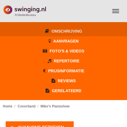
OMSCHRIJVING
AANVRAGEN
FOTO'S & VIDEOS
REPERTOIRE
PRIJSINFORMATIE
REVIEWS
GERELATEERD
Home
Coverband
Mike’s Pianoshow