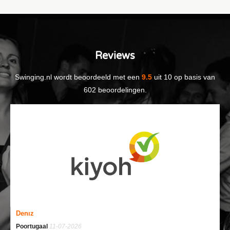
Reviews
Swinging.nl
wordt beoordeeld met een
9.5
uit
10
op basis van
602
beoordelingen.
Denız
Poortugaal
11-07-2026