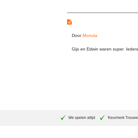
Reviews
Door
Monuta
Gijs en Edwin waren super. Ieder
We spelen altijd
'Keurmerk Trouwe