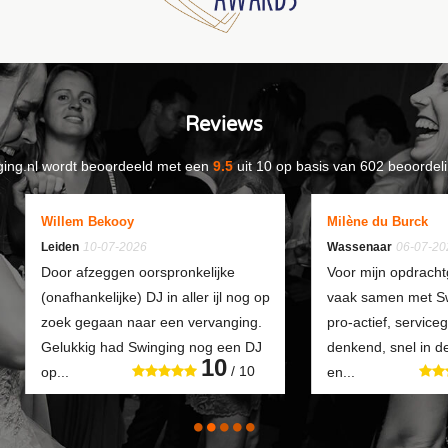
Reviews
ing.nl
wordt beoordeeld met een
9.5
uit
10
op basis van
602
beoordeli
Willem Bekooy
Milène du Burck
Leiden
10-07-2026
Wassenaar
06-07-20
Door afzeggen oorspronkelijke
Voor mijn opdracht
(onafhankelijke) DJ in aller ijl nog op
vaak samen met Swi
zoek gegaan naar een vervanging.
pro-actief, service
Gelukkig had Swinging nog een DJ
denkend, snel in 
10
/ 10
op...
en...