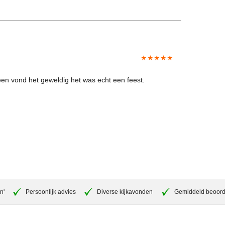
★★★★★
een vond het geweldig het was echt een feest.
n'
Persoonlijk advies
Diverse kijkavonden
Gemiddeld beoord