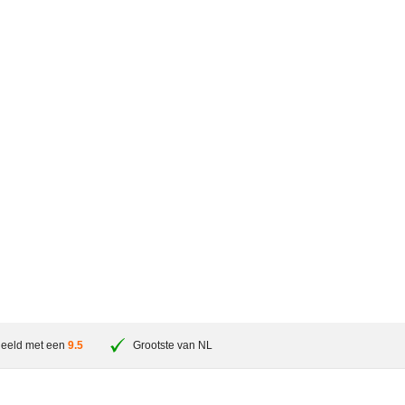
eeld met een
9.5
Grootste van NL