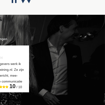
ngen.
26
gevers werk ik
ning.nl. Ze zijn
gericht, mee-
de communicatie
10
/ 10