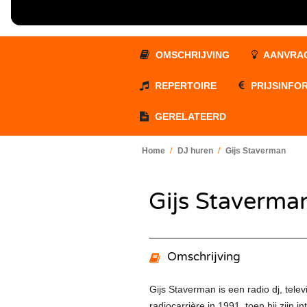
Silent 
Tribut
Jazz 
Beken
Duo
Swing
Zange
Swingi
OMSCHRIJVING
AANVRA
Zange
35UP 
REPERTOIRE
PRIJSINFO
GERELATEERD
Home
DJ huren
Gijs Staverman
Gijs Staverma
Omschrijving
Gijs Staverman is een radio dj, tele
radiocarrière in 1991, toen hij zijn 