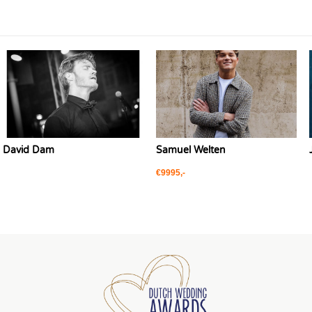
David Dam
Samuel Welten
€9995,-