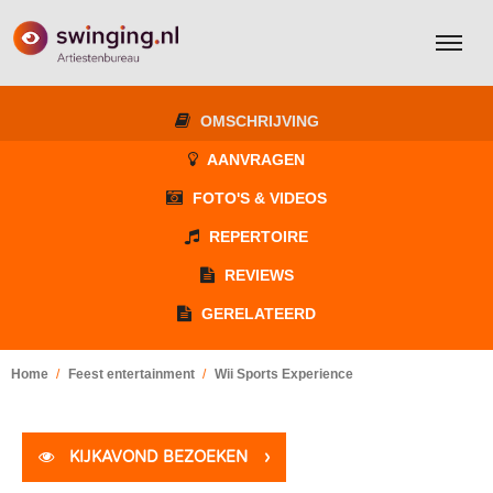
OMSCHRIJVING
AANVRAGEN
FOTO'S & VIDEOS
REPERTOIRE
REVIEWS
GERELATEERD
Home
Feest entertainment
Wii Sports Experience
KIJKAVOND BEZOEKEN
›