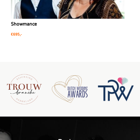
Showmance
€695,-