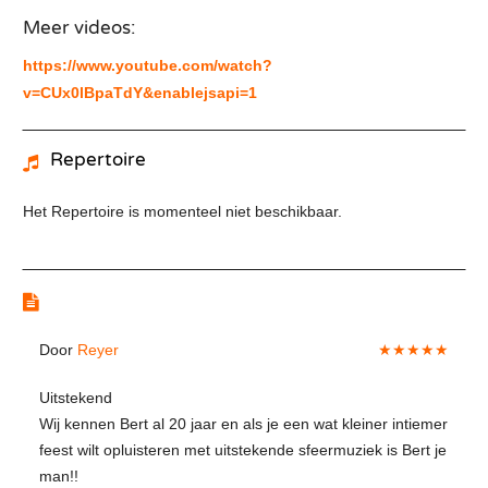
Meer videos:
https://www.youtube.com/watch?
v=CUx0lBpaTdY&enablejsapi=1
Repertoire
Het Repertoire is momenteel niet beschikbaar.
Reviews
Door
Reyer
★★★★★
Uitstekend
Wij kennen Bert al 20 jaar en als je een wat kleiner intiemer
feest wilt opluisteren met uitstekende sfeermuziek is Bert je
man!!