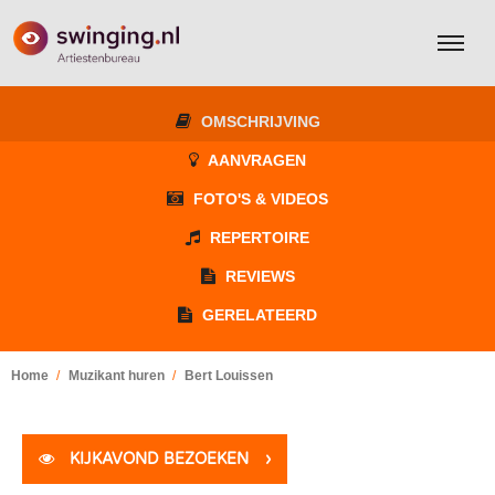
OMSCHRIJVING
AANVRAGEN
FOTO'S & VIDEOS
REPERTOIRE
REVIEWS
GERELATEERD
Home
Muzikant huren
Bert Louissen
KIJKAVOND BEZOEKEN
›