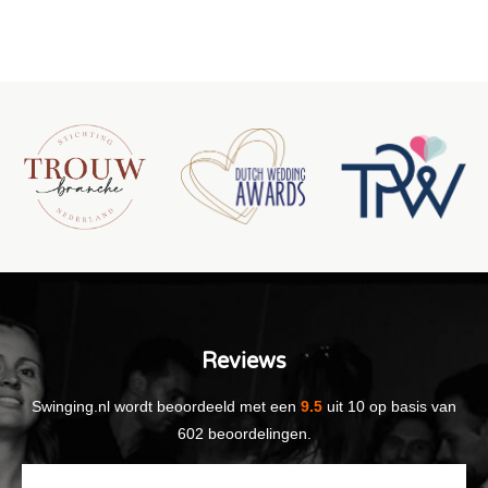
Reviews
Swinging.nl
wordt beoordeeld met een
9.5
uit
10
op basis van
602
beoordelingen.