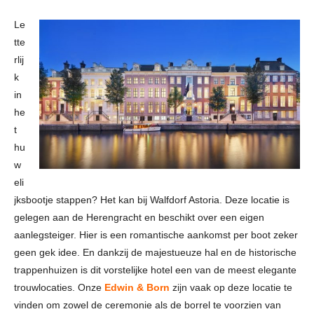
Le
tte
rlij
k
in
he
t
hu
w
eli
jksbootje stappen? Het kan bij Walfdorf Astoria. Deze locatie is
gelegen aan de Herengracht en beschikt over een eigen
aanlegsteiger. Hier is een romantische aankomst per boot zeker
geen gek idee. En dankzij de majestueuze hal en de historische
trappenhuizen is dit vorstelijke hotel een van de meest elegante
trouwlocaties. Onze
Edwin & Born
zijn vaak op deze locatie te
vinden om zowel de ceremonie als de borrel te voorzien van