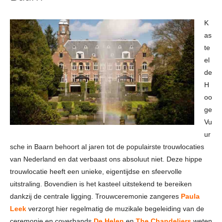
K
as
te
el
de
H
oo
ge
Vu
ur
sche in Baarn behoort al jaren tot de populairste trouwlocaties
van Nederland en dat verbaast ons absoluut niet. Deze hippe
trouwlocatie heeft een unieke, eigentijdse en sfeervolle
uitstraling. Bovendien is het kasteel uitstekend te bereiken
dankzij de centrale ligging. Trouwceremonie zangeres
Paula
Leek
verzorgt hier regelmatig de muzikale begeleiding van de
ceremonie en coverbands
De Helen
en
The Chandeliers
weten