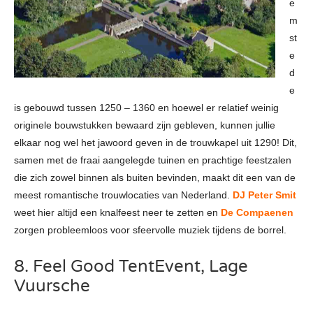
e
m
st
e
d
e
is gebouwd tussen 1250 – 1360 en hoewel er relatief weinig
originele bouwstukken bewaard zijn gebleven, kunnen jullie
elkaar nog wel het jawoord geven in de trouwkapel uit 1290! Dit,
samen met de fraai aangelegde tuinen en prachtige feestzalen
die zich zowel binnen als buiten bevinden, maakt dit een van de
meest romantische trouwlocaties van Nederland.
DJ Peter Smit
weet hier altijd een knalfeest neer te zetten en
De Compaenen
zorgen probleemloos voor sfeervolle muziek tijdens de borrel.
8. Feel Good TentEvent, Lage
Vuursche