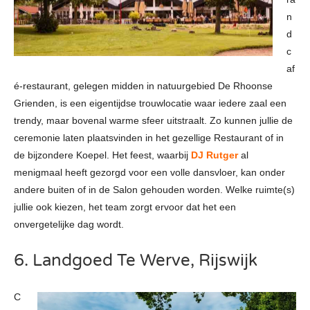
n
d
c
af
é-restaurant, gelegen midden in natuurgebied De Rhoonse
Grienden, is een eigentijdse trouwlocatie waar iedere zaal een
trendy, maar bovenal warme sfeer uitstraalt. Zo kunnen jullie de
ceremonie laten plaatsvinden in het gezellige Restaurant of in
de bijzondere Koepel. Het feest, waarbij
DJ Rutger
al
menigmaal heeft gezorgd voor een volle dansvloer, kan onder
andere buiten of in de Salon gehouden worden. Welke ruimte(s)
jullie ook kiezen, het team zorgt ervoor dat het een
onvergetelijke dag wordt.
6. Landgoed Te Werve, Rijswijk
C