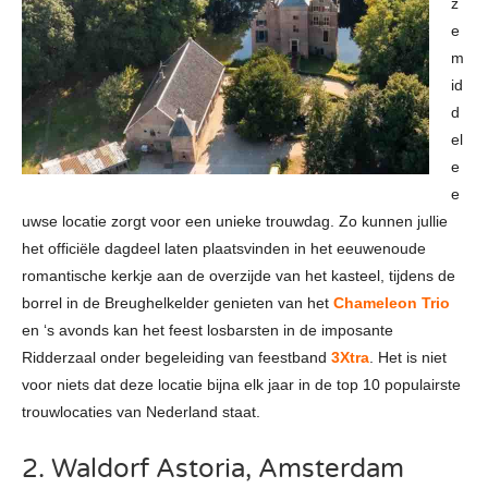
z
e
m
id
d
el
e
e
uwse locatie zorgt voor een unieke trouwdag. Zo kunnen jullie
het officiële dagdeel laten plaatsvinden in het eeuwenoude
romantische kerkje aan de overzijde van het kasteel, tijdens de
borrel in de Breughelkelder genieten van het
Chameleon Trio
en ‘s avonds kan het feest losbarsten in de imposante
Ridderzaal onder begeleiding van feestband
3Xtra
. Het is niet
voor niets dat deze locatie bijna elk jaar in de top 10 populairste
trouwlocaties van Nederland staat.
2. Waldorf Astoria, Amsterdam