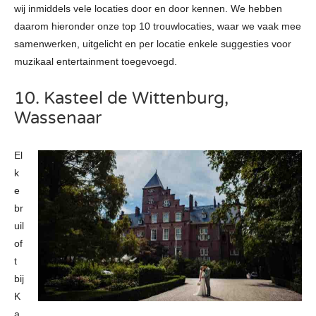
wij inmiddels vele locaties door en door kennen. We hebben
daarom hieronder onze top 10 trouwlocaties, waar we vaak mee
samenwerken, uitgelicht en per locatie enkele suggesties voor
muzikaal entertainment toegevoegd.
10. Kasteel de Wittenburg,
Wassenaar
El
k
e
br
uil
of
t
bij
K
a