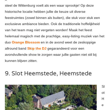
steel de Wittenburg voelt als een waar sprookje! Op deze
historische locatie hebben jullie de keuze uit diverse
feestruimtes (zowel binnen als buiten), die stuk voor stuk een
exclusieve ambiance bieden. Ook de traditionele hoffelijkheid
van het team mag niet vergeten worden! Maak het feest
helemaal magisch met de prachtige, easy-listing muziek van het
duo
Orange Blossom
en in de avond weet de zeskoppige
allround band
Skip the DJ
gegarandeerd voor een
avondvullende show te zorgen waar jullie gasten niet stil bij
kunnen blijven zitten.
9. Slot Heemstede, Heemstede
Sl
ot
H
e