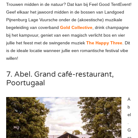
Trouwen midden in de natuur? Dat kan bij Feel Good TentEvent!
Geef elkaar het jawoord midden in de bossen van Landgoed
Pijnenburg Lage Vuursche onder de (akoestische) muzikale
begeleiding van coverband
Gold Collective
, drink champagne
bij het kampvuur, geniet van een magisch verlicht bos en vier
jullie het feest met de swingende muziek
The Happy Three
. Dit
is de ideale locatie wanneer jullie een romantische festival vibe
willen!
7. Abel. Grand café-restaurant,
Poortugaal
A
b
el
.
G
ra