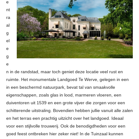
e
nt
ra
al
g
el
e
g
e
n in de randstad, maar toch geniet deze locatie veel rust en
ruimte. Het monumentale Landgoed Te Werve, gelegen in een
in een beschermd natuurpark, bevat tal van smaakvolle
eigenschappen, zoals glas in lood, marmeren vloeren, een
duiventoren uit 1539 en een grote vijver die zorgen voor een
schitterende uitstraling. Bovendien hebben jullie vanuit alle zalen
en het terras een prachtig uitzicht over het landgoed. Ideaal
voor een stijlvolle trouwerij. Ook de benodigdheden voor een
goed feest ontbreken hier zeker niet! In de Tuinzaal kunnen