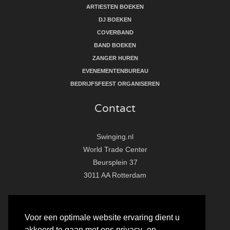
ARTIESTEN BOEKEN
DJ BOEKEN
COVERBAND
BAND BOEKEN
ZANGER HUREN
EVENEMENTENBUREAU
BEDRIJFSFEEST ORGANISEREN
Contact
Swinging.nl
World Trade Center
Beursplein 37
3011 AA Rotterdam
T:
010 - 281 86 33
E:
info@swinging.nl
Voor een optimale website ervaring dient u
akkoord te gaan met ons privacy- en