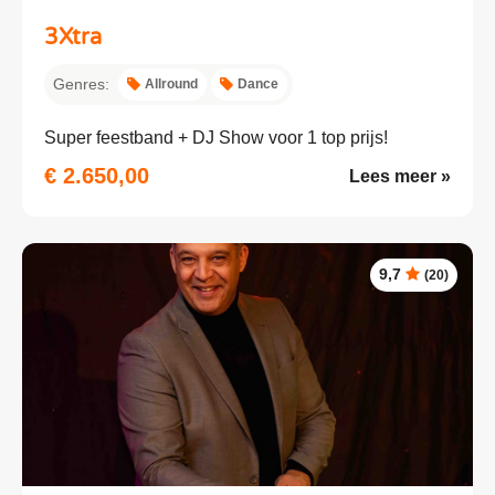
3Xtra
Genres:
Allround
Dance
Super feestband + DJ Show voor 1 top prijs!
€ 2.650,00
Lees meer »
9,7
(20)