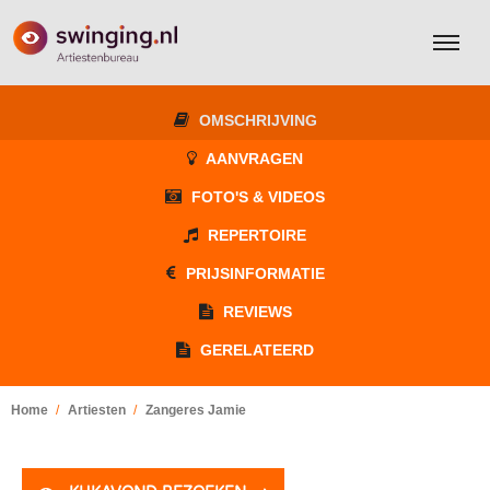
OMSCHRIJVING
AANVRAGEN
FOTO'S & VIDEOS
REPERTOIRE
PRIJSINFORMATIE
REVIEWS
GERELATEERD
Home
Artiesten
Zangeres Jamie