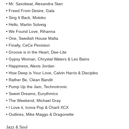
• Mr. Saxobeat, Alexandra Stan
• Freed From Desire, Gala
• Sing It Back, Moloko
• Hello, Martin Solveig
• We Found Love, Rihanna
• One, Swedish House Mafia
• Finally, CeCe Peniston
• Groove is in the Heart, Dee-Lite
• Gypsy Woman, Chrystal Waters & Les Bains
• Happiness, Alexis Jordan
• How Deep is Your Love, Calvin Harris & Disciples
• Rather Be, Clean Bandit
• Pump Up the Jam, Technotronic
• Sweet Dreams, Eurythmics
• The Weekend, Michael Gray
• I Love it, Icona Pop & Charli XCX
• Outlines, Mike Maggo & Dragonette
Jazz & Soul