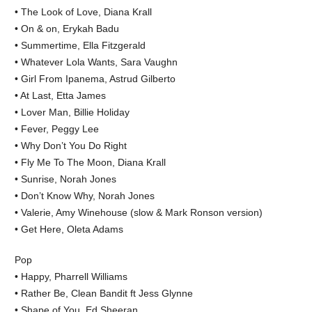
• The Look of Love, Diana Krall
• On & on, Erykah Badu
• Summertime, Ella Fitzgerald
• Whatever Lola Wants, Sara Vaughn
• Girl From Ipanema, Astrud Gilberto
• At Last, Etta James
• Lover Man, Billie Holiday
• Fever, Peggy Lee
• Why Don’t You Do Right
• Fly Me To The Moon, Diana Krall
• Sunrise, Norah Jones
• Don’t Know Why, Norah Jones
• Valerie, Amy Winehouse (slow & Mark Ronson version)
• Get Here, Oleta Adams
Pop
• Happy, Pharrell Williams
• Rather Be, Clean Bandit ft Jess Glynne
• Shape of You, Ed Sheeran