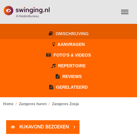
OMSCHRIJVING
AANVRAGEN
FOTO'S & VIDEOS
REPERTOIRE
REVIEWS
GERELATEERD
Home
Zangeres huren
Zangeres Zosja
KIJKAVOND BEZOEKEN
›