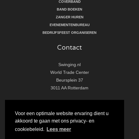
COVERBAND
BAND BOEKEN
ZANGER HUREN
EVENEMENTENBUREAU
BEDRIJFSFEEST ORGANISEREN
Contact
Swinging.nl
World Trade Center
Beursplein 37
3011 AA Rotterdam
T:
010 - 281 86 33
E:
info@swinging.nl
Voor een optimale website ervaring dient u
akkoord te gaan met ons privacy- en
F
I
Y
cookiebeleid.
Lees meer
a
n
o