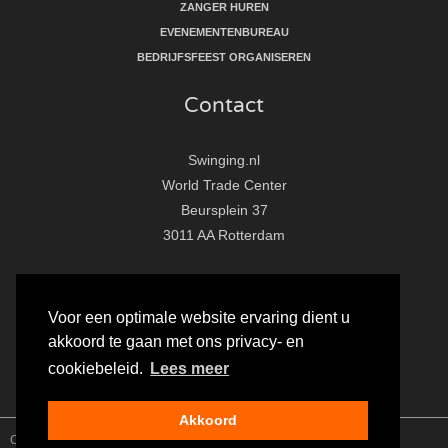
ZANGER HUREN
EVENEMENTENBUREAU
BEDRIJFSFEEST ORGANISEREN
Contact
Swinging.nl
World Trade Center
Beursplein 37
3011 AA Rotterdam
T:
010 - 281 86 33
E:
info@swinging.nl
Voor een optimale website ervaring dient u
akkoord te gaan met ons privacy- en
F
I
Y
cookiebeleid.
Lees meer
a
n
o
c
s
u
Akkoord
e
t
t
Copyright Swinging.nl