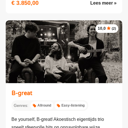
€ 3.850,00
Lees meer »
10,0
(2)
B-great
Genres:
Allround
Easy-listening
Be yourself, B-great! Akoestisch eigentijds trio
speelt sfeervolle hits op onnavolgbare wijze....