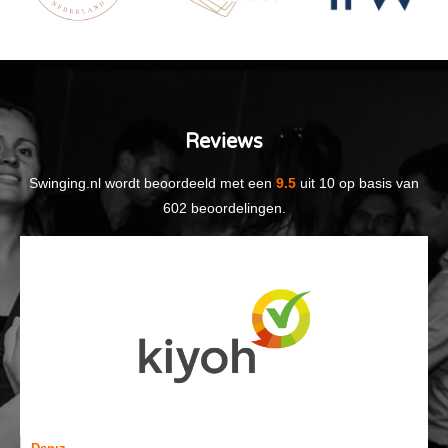
worden altijd duidelijk vermeld in de
bevestiging.
Reviews
Swinging.nl
wordt beoordeeld met een
9.5
uit
10
op basis van
602
beoordelingen.