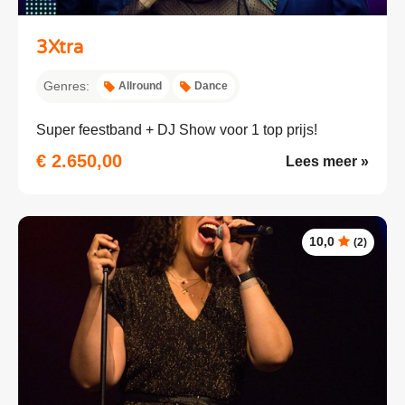
3Xtra
Genres:
Allround
Dance
Super feestband + DJ Show voor 1 top prijs!
€ 2.650,00
Lees meer »
10,0
(2)