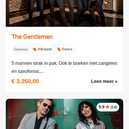
The Gentlemen
Genres:
Allround
Dance
5 mannen strak in pak. Ook te boeken met zangeres
en saxofonist....
€ 3.250,00
Lees meer »
9,9
(14)