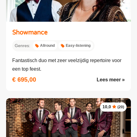
Showmance
Genres:
Allround
Easy-listening
Fantastisch duo met zeer veelzijdig repertoire voor
een top feest.
€ 695,00
Lees meer »
10,0
(20)