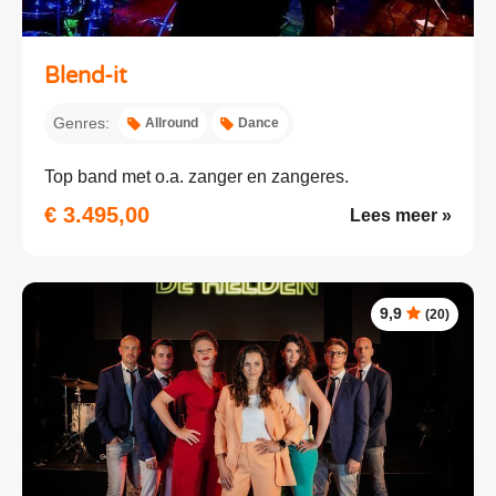
Blend-it
Genres:
Allround
Dance
Top band met o.a. zanger en zangeres.
€ 3.495,00
Lees meer »
9,9
(20)