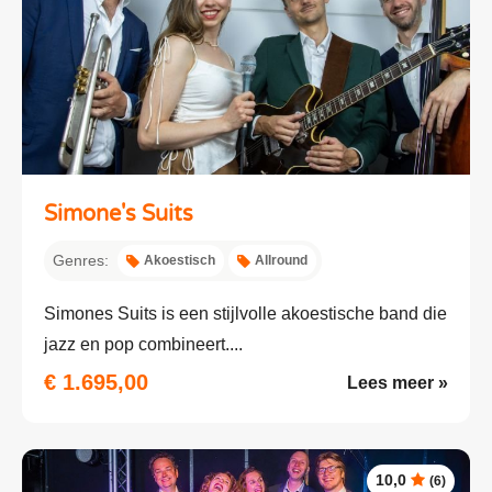
Simone's Suits
Genres:
Akoestisch
Allround
Simones Suits is een stijlvolle akoestische band die
jazz en pop combineert....
€ 1.695,00
Lees meer »
10,0
(6)