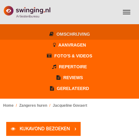
OMSCHRIJVING
AANVRAGEN
FOTO'S & VIDEOS
REPERTOIRE
REVIEWS
GERELATEERD
Home
Zangeres huren
Jacqueline Govaert
KIJKAVOND BEZOEKEN
›