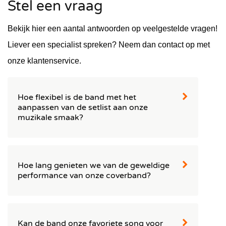
Stel een vraag
Bekijk hier een aantal antwoorden op veelgestelde vragen!
Liever een specialist spreken? Neem dan contact op met
onze klantenservice.
Hoe flexibel is de band met het
aanpassen van de setlist aan onze
muzikale smaak?
De band zal tijdens het optreden de sets zoveel
mogelijk aanpassen aan de smaak van de gasten.
Het is vooraf mogelijk om muzikale voorkeuren door
Hoe lang genieten we van de geweldige
te geven. Hierbij moet wel rekening worden
performance van onze coverband?
gehouden met de repertoirelijst van de band. Deze
staat op de website. Als er teveel songs van de
Onze fantastische bands leveren een avondvullend
repertoirelijst niet bij jullie muzikale smaak past, dan
programma bestaande uit drie dynamische sets van
is het raadzaam om een andere band te kiezen.
45 - 60 minuten. Elk detail over de duur van het
Kan de band onze favoriete song voor
optreden is duidelijk aangegeven op onze website, in