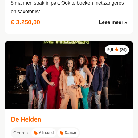
5 mannen strak in pak. Ook te boeken met zangeres
en saxofonist....
€ 3.250,00
Lees meer »
9,9
(20)
De Helden
Genres:
Allround
Dance