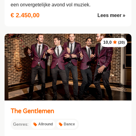
een onvergetelijke avond vol muziek.
€ 2.450,00
Lees meer »
10,0
(20)
The Gentlemen
Genres:
Allround
Dance