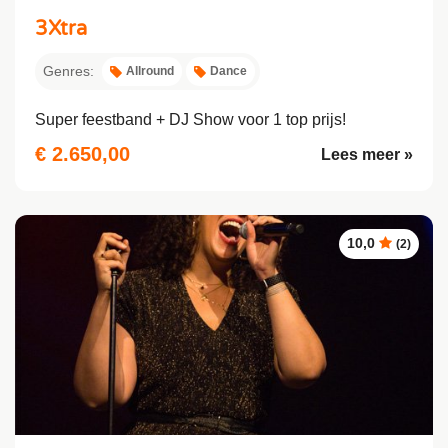
3Xtra
Genres:
Allround
Dance
Super feestband + DJ Show voor 1 top prijs!
€ 2.650,00
Lees meer »
10,0
(2)