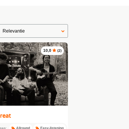
10,0
(2)
reat
res:
Allround
Easy-listening