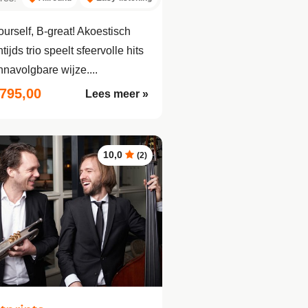
ourself, B-great! Akoestisch
tijds trio speelt sfeervolle hits
nnavolgbare wijze....
.795,00
Lees meer »
10,0
(2)