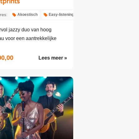
tprints
res:
Akoestisch
Easy-listening
rvol jazzy duo van hoog
au voor een aantrekkelijke
00,00
Lees meer »