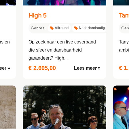
High 5
Tan
Genres:
Gen
Allround
Nederlandstalig
ns en
Op zoek naar een live coverband
Tany
die sfeer en dansbaarheid
ambi
garandeert? High...
€ 2.695,00
€ 1
eer »
Lees meer »