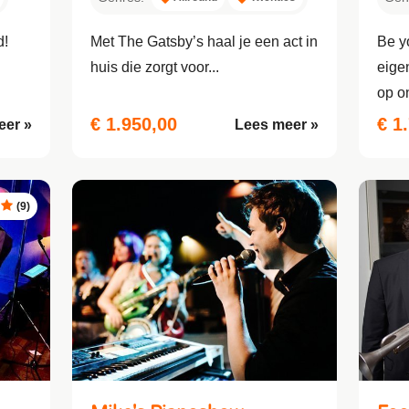
d!
Met The Gatsby’s haal je een act in
Be y
huis die zorgt voor...
eigen
op o
€ 1.950,00
€ 1
eer »
Lees meer »
(9)