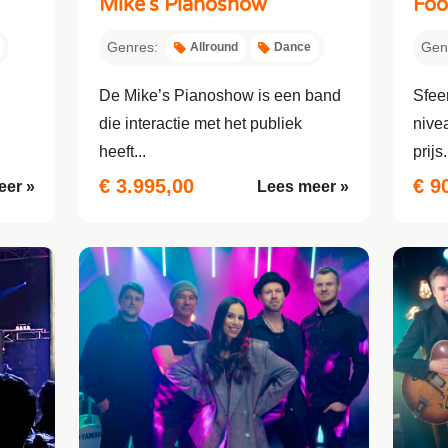
Mike's Pianoshow
Foo
Genres:
Gen
Allround
Dance
De Mike’s Pianoshow is een band
Sfee
die interactie met het publiek
nive
heeft...
prijs.
€ 3.995,00
€ 9
eer »
Lees meer »