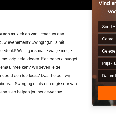
Disco
e band
DJ Edgar
Harpisten
Vind en
band
Saxofonist Boris
Champagne uit de lucht
de Nederlander
Pianist Born Sanders
ing DJ Show
Female DJ Nicky
Accordeonisten
voo
Casino
r
Pianist Gijs
Roulette tafel
ng Collective
DJ Dayven
Strijk orkest
res
Poker tafel
Soort Ar
Party
Caro Saxo
Blackjack tafel
t aan muziek en van lichten tot aan
Genre
jouw evenement? Swinging.nl is hét
denkt! Weinig inspiratie wat je met je
Gelege
n met originele ideeën. Een beperkt budget
Prijskl
llemaal mee kan? Wij geven je de
andeerd een top feest? Daar helpen wij
bureau Swinging.nl als een regisseur van
ennis en helpen jou het gewenste