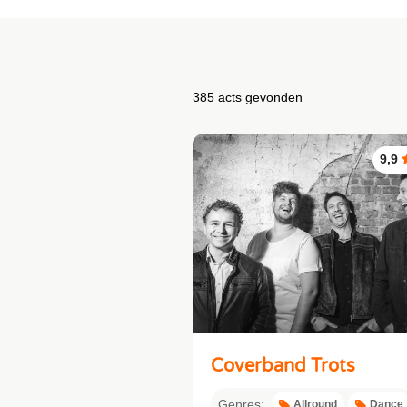
385 acts gevonden
9,9
Coverband Trots
Genres:
Allround
Dance