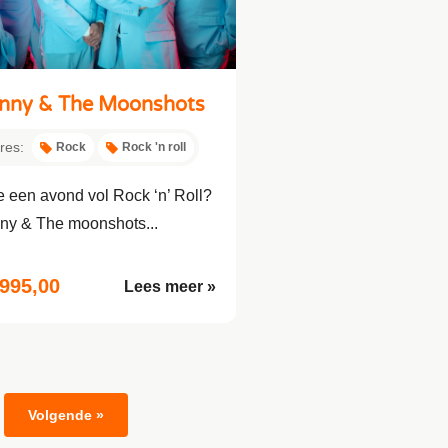
nny & The Moonshots
res:
Rock
Rock 'n roll
je een avond vol Rock ‘n’ Roll?
ny & The moonshots...
.995,00
Lees meer »
Volgende »