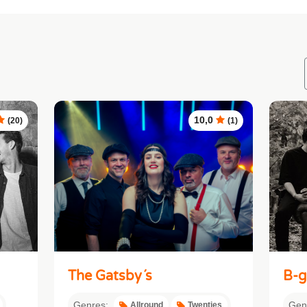
10,0
(20)
(1)
The Gatsby´s
B-g
Genres:
Gen
Allround
Twenties