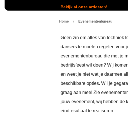
Silent 
Tribut
Jazz 
Bekijk al onze artiesten!
Beken
Duo
Swing
Zange
Home
/
Evenementenbureau
Swingi
Zange
35UP 
Geen zin om alles van techniek to
dansers te moeten regelen voor 
evenementenbureau die met je mee
bedrijfsfeest wil doen? Wij kome
en weet je niet wat je daarmee a
beschikbare opties. Wil je gegar
graag aan mee! Zie evenementen
jouw evenement, wij hebben de k
eindresultaat te realiseren.